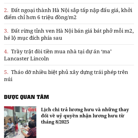
2.
Đất ngoại thành Hà Nội sắp tấp nập đấu giá, khởi
điểm chỉ hơn 6 triệu đồng/m2
3.
Đất rừng tỉnh ven Hà Nội bán giá bát phở mỗi m2,
hé lộ mục đích phía sau
4.
Trầy trật đòi tiền mua nhà tại dự án ‘ma’
Lancaster Lincoln
5.
Tháo dỡ nhiều biệt phủ xây dựng trái phép trên
núi
ĐƯỢC QUAN TÂM
Lịch chi trả lương hưu và những thay
đổi về uỷ quyền nhận lương hưu từ
tháng 8/2025