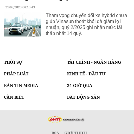
31/07/2025 06:15:43
Tham vọng chuyển đổi xe hybrid chưa
giúp Vinasun thoát khỏi đà giảm lợi
nhuận, quý 2/2025 ghi nhận mức lãi
thấp nhất 14 quý.
THỜI SỰ
TÀI CHÍNH - NGÂN HÀNG
PHÁP LUẬT
KINH TẾ - ĐẦU TƯ
BẢN TIN MEDIA
24 GIỜ QUA
CẦN BIẾT
BẤT ĐỘNG SẢN
RSS
GIỚI THIỆU