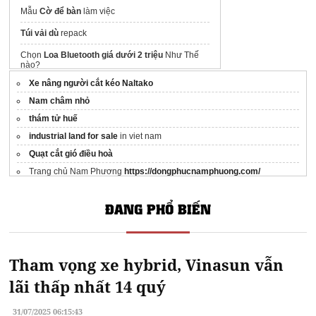
Mẫu
Cờ để bàn
làm việc
Túi vải dù
repack
Chọn
Loa Bluetooth giá dưới 2 triệu
Như Thế
nào?
Xe nâng người cắt kéo Naltako
Nam châm nhỏ
thám tử huế
industrial land for sale
in viet nam
Quạt cắt gió điều hoà
Trang chủ Nam Phương
https://dongphucnamphuong.com/
Hướng dẫn quảng cáo Facebook
hiệu quả
ĐANG PHỔ BIẾN
Lưu ý khi lựa chọn
Vít tải
Giải pháp hơi bão hòa
Tham khảo ngay
thiết kế thi công nội thất gỗ óc chó
chất lượng tại
Ibiz Việt Nam
Tham vọng xe hybrid, Vinasun vẫn
xưởng sản xuất gấu bông
lãi thấp nhất 14 quý
31/07/2025 06:15:43