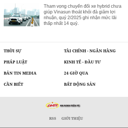
Tham vọng chuyển đổi xe hybrid chưa
giúp Vinasun thoát khỏi đà giảm lợi
nhuận, quý 2/2025 ghi nhận mức lãi
thấp nhất 14 quý.
THỜI SỰ
TÀI CHÍNH - NGÂN HÀNG
PHÁP LUẬT
KINH TẾ - ĐẦU TƯ
BẢN TIN MEDIA
24 GIỜ QUA
CẦN BIẾT
BẤT ĐỘNG SẢN
RSS
GIỚI THIỆU