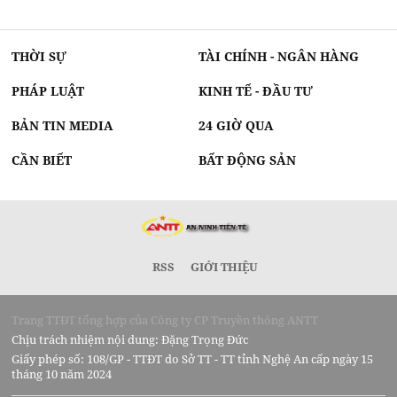
THỜI SỰ
TÀI CHÍNH - NGÂN HÀNG
PHÁP LUẬT
KINH TẾ - ĐẦU TƯ
BẢN TIN MEDIA
24 GIỜ QUA
CẦN BIẾT
BẤT ĐỘNG SẢN
RSS
GIỚI THIỆU
Trang TTĐT tổng hợp của Công ty CP Truyền thông ANTT
Chịu trách nhiệm nội dung: Đặng Trọng Đức
Giấy phép số: 108/GP - TTĐT do Sở TT - TT tỉnh Nghệ An cấp ngày 15
tháng 10 năm 2024