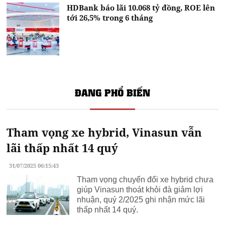
HDBank báo lãi 10.068 tỷ đồng, ROE lên
tới 26,5% trong 6 tháng
ĐANG PHỔ BIẾN
Tham vọng xe hybrid, Vinasun vẫn
lãi thấp nhất 14 quý
31/07/2025 06:15:43
Tham vọng chuyển đổi xe hybrid chưa
giúp Vinasun thoát khỏi đà giảm lợi
nhuận, quý 2/2025 ghi nhận mức lãi
thấp nhất 14 quý.