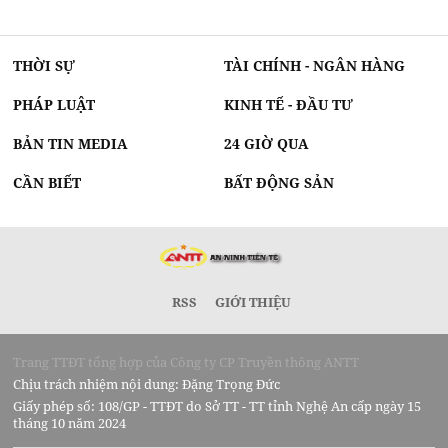
THỜI SỰ
TÀI CHÍNH - NGÂN HÀNG
PHÁP LUẬT
KINH TẾ - ĐẦU TƯ
BẢN TIN MEDIA
24 GIỜ QUA
CẦN BIẾT
BẤT ĐỘNG SẢN
RSS
GIỚI THIỆU
Trang TTĐT tổng hợp của Công ty CP Truyền thông ANTT
Chịu trách nhiệm nội dung: Đặng Trọng Đức
Giấy phép số: 108/GP - TTĐT do Sở TT - TT tỉnh Nghệ An cấp ngày 15
tháng 10 năm 2024