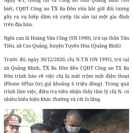
Ngày 4/1, thông tin từ Công an tỉnh Quảng Bình cho
TX
biết, CQĐT Công an
Ba Đồn vừa bắt giữ đối tượng
gây ra vụ hiếp dâm và cướp tài sản tại một gia đình
trên địa bàn.
Nghi can là Hoàng Văn Công (SN 1990), trú tại thôn Tân
Tiến, xã Cao Quảng, huyện Tuyên Hóa (Quảng Bình).
Trước đó, ngày 30/12/2020, chị N.T.N (SN 1995), trú tại
TX
xã Quảng Minh,
Ba Đồn đến CQĐT Công an TX Ba
Đồn trình báo về việc chị bị mất trộm một điện thoại
iPhone 6Plus (trị giá khoảng 6 triệu đồng). Trong quá
trình làm việc, điều tra viên nhận thấy tâm lý chị N. có
nhiều biểu hiện khác thường và rất lo lắng.