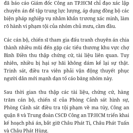
đã báo cáo Giám đốc Công an TP.HCM chỉ đạo xác lập
chuyên án để tập trung lực lượng, áp dụng đồng bộ các
biện pháp nghiệp vụ nhằm khẩn trương xác minh, làm
rõ hành vi phạm tội của nhóm chủ mưu, cầm đầu.
Các cán bộ, chiến sĩ tham gia đấu tranh chuyên án chia
thành nhiều mũi đến gặp các tiểu thương khu vực chợ
Bình Điền thu thập chứng cứ, tài liệu liên quan. Tuy
nhiên, nhiều bị hại sợ hãi không dám kể lại sự thật.
Trinh sát, điều tra viên phải vận động thuyết phục
người dân mới mạnh dạn tố cáo băng nhóm này.
Sau thời gian thu thập các tài liệu, chứng cứ, hàng
trăm cán bộ, chiến sĩ của Phòng Cảnh sát hình sự,
Phòng Cảnh sát điều tra tội phạm về ma túy, Công an
quận 8 và Trung đoàn CSCĐ Công an TP.HCM triển khai
kế hoạch phá án, bắt giữ Châu Phát Ti, Châu Phát Tuấn
và Châu Phát Hùng.