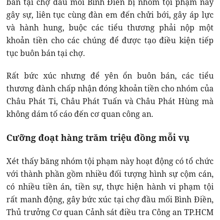
bán tại chợ đầu mối Bình Điền bị nhóm tội phạm này
gây sự, liên tục cùng đàn em đến chửi bới, gây áp lực
và hành hung, buộc các tiểu thương phải nộp một
khoản tiền cho các chúng để được tạo điều kiện tiếp
tục buôn bán tại chợ.
Rất bức xúc nhưng để yên ổn buôn bán, các tiểu
thương đành chấp nhận đóng khoản tiền cho nhóm của
Châu Phát Ti, Châu Phát Tuấn và Châu Phát Hùng mà
không dám tố cáo đến cơ quan công an.
Cưỡng đoạt hàng trăm triệu đồng mỗi vụ
Xét thấy băng nhóm tội phạm này hoạt động có tổ chức
với thành phần gồm nhiều đối tượng hình sự cộm cán,
có nhiều tiền án, tiền sự, thực hiện hành vi phạm tội
rất manh động, gây bức xúc tại chợ đầu mối Bình Điền,
Thủ trưởng Cơ quan Cảnh sát điều tra Công an TP.HCM