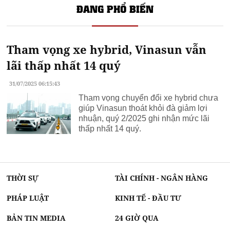
ĐANG PHỔ BIẾN
Tham vọng xe hybrid, Vinasun vẫn
lãi thấp nhất 14 quý
31/07/2025 06:15:43
Tham vọng chuyển đổi xe hybrid chưa
giúp Vinasun thoát khỏi đà giảm lợi
nhuận, quý 2/2025 ghi nhận mức lãi
thấp nhất 14 quý.
THỜI SỰ
TÀI CHÍNH - NGÂN HÀNG
PHÁP LUẬT
KINH TẾ - ĐẦU TƯ
BẢN TIN MEDIA
24 GIỜ QUA