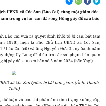
ịch UBND xã Cốc San (Lào Cai) cùng một giám đốc
iam trong vụ lan can đá sông Hồng gãy đổ sau bão
nh Lào Cai vừa ra quyết định khởi tố bị can, bắt tạm
m 1976), hiện là Phó Chủ tịch UBND xã Cốc San,
TP Lào Cai (cũ) và ông Nguyễn Đức Giang (sinh năm
ây dựng Uy Long để điều tra các sai phạm liên quan
g bị gãy đổ sau cơn bão số 3 năm 2024 (bão Yagi).
ND xã Cốc San (giữa) bị bắt tạm giam. (Ảnh: Thanh
Tuấn)
, dư luận và báo chí phản ánh tình trạng xuống cấp,
ai công trình ven sông Hồng trên địa bàn TP Lào Cai,