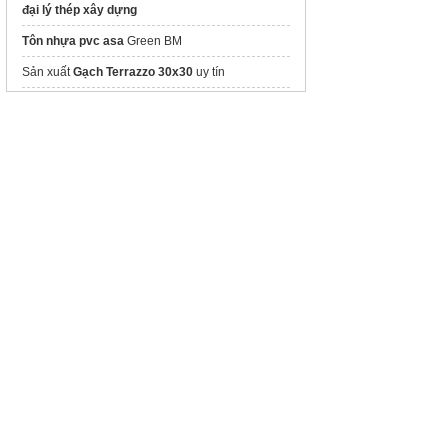
đại lý thép xây dựng
Tôn nhựa pvc asa
Green BM
Sản xuất
Gạch Terrazzo 30x30
uy tín
Báo giá
Ông gang và phụ kiện
Thời tiết hà nội