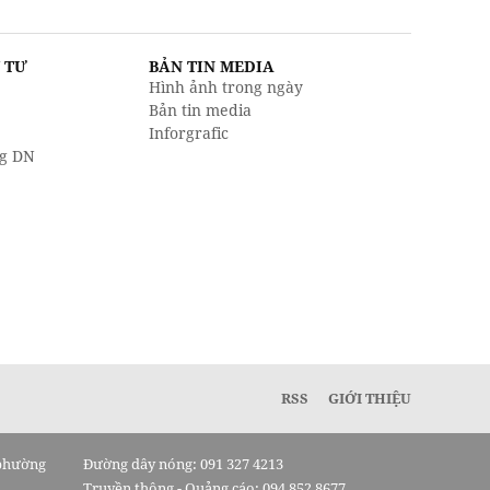
U TƯ
BẢN TIN MEDIA
Hình ảnh trong ngày
Bản tin media
Inforgrafic
g DN
RSS
GIỚI THIỆU
 phường
Đường dây nóng: 091 327 4213
Truyền thông - Quảng cáo: 094 852 8677