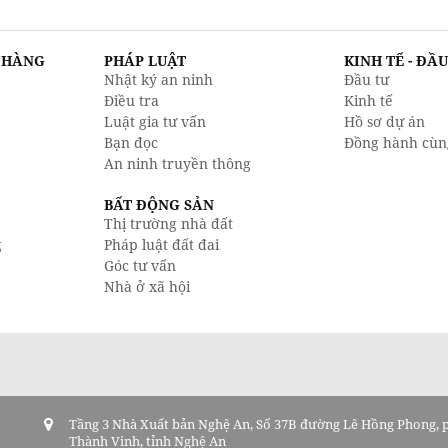
N HÀNG
PHÁP LUẬT
KINH TẾ - ĐẦ
Nhật ký an ninh
Đầu tư
Điều tra
Kinh tế
Luật gia tư vấn
Hồ sơ dự án
Bạn đọc
Đồng hành cùn
An ninh truyền thông
BẤT ĐỘNG SẢN
Thị trường nhà đất
g
Pháp luật đất đai
Góc tư vấn
Nhà ở xã hội
Tầng 3 Nhà Xuất bản Nghệ An, Số 37B đường Lê Hồng Phong,
Thành Vinh, tỉnh Nghệ An