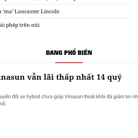
n ‘ma’ Lancaster Lincoln
ái phép trên núi
ĐANG PHỔ BIẾN
nasun vẫn lãi thấp nhất 14 quý
yển đổi xe hybrid chưa giúp Vinasun thoát khỏi đà giảm lợi nh
uý.