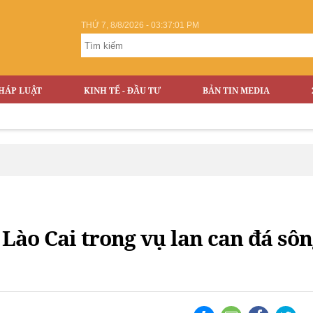
THỨ 7, 8/8/2026 - 03:37:01 PM
HÁP LUẬT
KINH TẾ - ĐẦU TƯ
BẢN TIN MEDIA
 Lào Cai trong vụ lan can đá sô