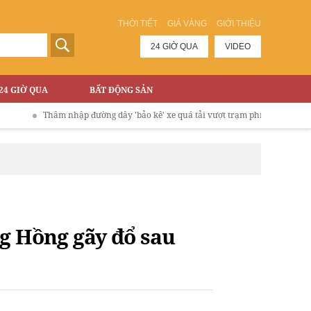
THỜI TIẾT
GIÁ VÀNG
GIỚI THIỆU
24 GIỜ QUA
VIDEO
24 GIỜ QUA
BẤT ĐỘNG SẢN
Thâm nhập đường dây 'bảo kê' xe quá tải vượt trạm phí Cao tốc Hà Nội - Lào
ng Hồng gãy đổ sau