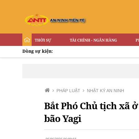
THỜI SỰ
TÀI CHÍNH - NGÂN HÀNG
P
Dòng sự kiện:
PHÁP LUẬT
NHẬT KÝ AN NINH
Bắt Phó Chủ tịch xã ở
bão Yagi
06/06/2026 06:00:18