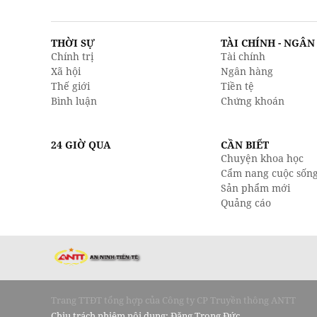
THỜI SỰ
TÀI CHÍNH - NGÂ
Chính trị
Tài chính
Xã hội
Ngân hàng
Thế giới
Tiền tệ
Bình luận
Chứng khoán
24 GIỜ QUA
CẦN BIẾT
Chuyện khoa học
Cẩm nang cuộc sốn
Sản phẩm mới
Quảng cáo
Trang TTĐT tổng hợp của Công ty CP Truyền thông ANTT
Chịu trách nhiệm nội dung: Đặng Trọng Đức