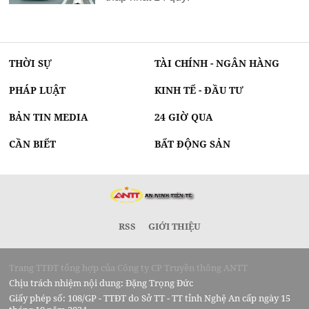
THỜI SỰ
TÀI CHÍNH - NGÂN HÀNG
PHÁP LUẬT
KINH TẾ - ĐẦU TƯ
BẢN TIN MEDIA
24 GIỜ QUA
CẦN BIẾT
BẤT ĐỘNG SẢN
RSS
GIỚI THIỆU
Trang TTĐT tổng hợp của Công ty CP Truyền thông ANTT
Chịu trách nhiệm nội dung: Đặng Trọng Đức
Giấy phép số: 108/GP - TTĐT do Sở TT - TT tỉnh Nghệ An cấp ngày 15