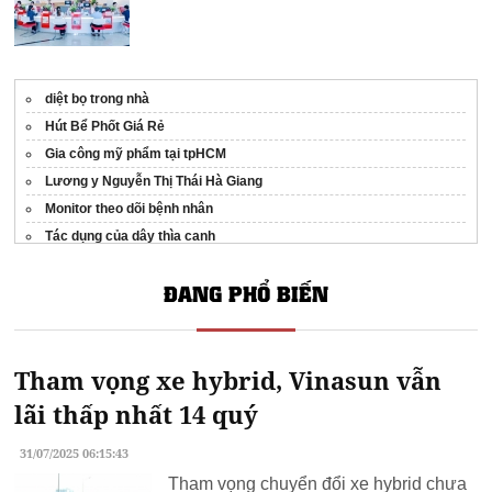
diệt bọ trong nhà
Hút Bể Phốt Giá Rẻ
Gia công mỹ phẩm tại tpHCM
Lương y Nguyễn Thị Thái Hà Giang
Monitor theo dõi bệnh nhân
Tác dụng của dây thìa canh
Export Ginger
ĐANG PHỔ BIẾN
Test ADHD Hà Nội
Song Cau Eye Hospital
fucoidan umino shizuku nước
Tham vọng xe hybrid, Vinasun vẫn
lãi thấp nhất 14 quý
31/07/2025 06:15:43
Tham vọng chuyển đổi xe hybrid chưa