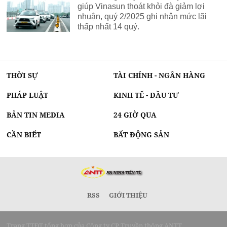
giúp Vinasun thoát khỏi đà giảm lợi
nhuận, quý 2/2025 ghi nhận mức lãi
thấp nhất 14 quý.
THỜI SỰ
TÀI CHÍNH - NGÂN HÀNG
PHÁP LUẬT
KINH TẾ - ĐẦU TƯ
BẢN TIN MEDIA
24 GIỜ QUA
CẦN BIẾT
BẤT ĐỘNG SẢN
RSS
GIỚI THIỆU
Trang TTĐT tổng hợp của Công ty CP Truyền thông ANTT