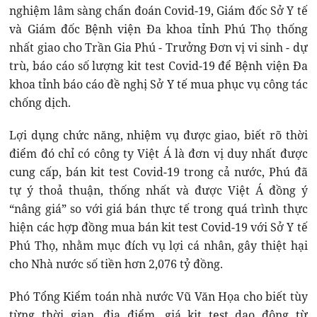
nghiệm lâm sàng chẩn đoán Covid-19, Giám đốc Sở Y tế
và Giám đốc Bệnh viện Đa khoa tỉnh Phú Thọ thống
nhất giao cho Trần Gia Phú - Trưởng Đơn vị vi sinh - dự
trù, báo cáo số lượng kit test Covid-19 để Bệnh viện Đa
khoa tỉnh báo cáo đề nghị Sở Y tế mua phục vụ công tác
chống dịch.
Lợi dụng chức năng, nhiệm vụ được giao, biết rõ thời
điểm đó chỉ có công ty Việt Á là đơn vị duy nhất được
cung cấp, bán kit test Covid-19 trong cả nước, Phú đã
tự ý thoả thuận, thống nhất và được Việt Á đồng ý
“nâng giá” so với giá bán thực tế trong quá trình thực
hiện các hợp đồng mua bán kit test Covid-19 với Sở Y tế
Phú Thọ, nhằm mục đích vụ lợi cá nhân, gây thiệt hại
cho Nhà nước số tiền hơn 2,076 tỷ đồng.
Phó Tổng Kiểm toán nhà nước Vũ Văn Họa cho biết tùy
từng thời gian, địa điểm, giá kit test dao động từ