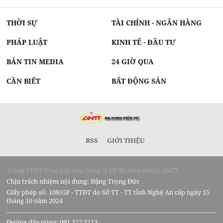
THỜI SỰ
TÀI CHÍNH - NGÂN HÀNG
PHÁP LUẬT
KINH TẾ - ĐẦU TƯ
BẢN TIN MEDIA
24 GIỜ QUA
CẦN BIẾT
BẤT ĐỘNG SẢN
RSS
GIỚI THIỆU
Trang TTĐT tổng hợp của Công ty CP Truyền thông ANTT
Chịu trách nhiệm nội dung: Đặng Trọng Đức
Giấy phép số: 108/GP - TTĐT do Sở TT - TT tỉnh Nghệ An cấp ngày 15
tháng 10 năm 2024
Đường dây nóng: 091 327 4213