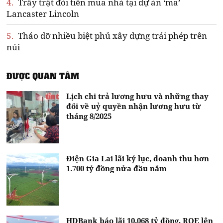
4.
Trầy trật đòi tiền mua nhà tại dự án ‘ma’
Lancaster Lincoln
5.
Tháo dỡ nhiều biệt phủ xây dựng trái phép trên
núi
ĐƯỢC QUAN TÂM
Lịch chi trả lương hưu và những thay
đổi về uỷ quyền nhận lương hưu từ
tháng 8/2025
Điện Gia Lai lãi kỷ lục, doanh thu hơn
1.700 tỷ đồng nửa đầu năm
HDBank báo lãi 10.068 tỷ đồng, ROE lên