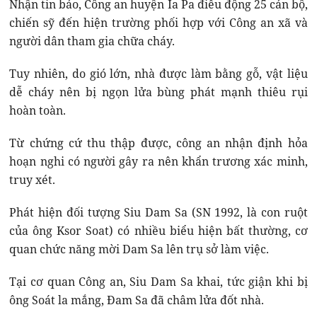
Nhận tin báo, Công an huyện Ia Pa điều động 25 cán bộ,
chiến sỹ đến hiện trường phối hợp với Công an xã và
người dân tham gia chữa cháy.
Tuy nhiên, do gió lớn, nhà được làm bằng gỗ, vật liệu
dễ cháy nên bị ngọn lửa bùng phát mạnh thiêu rụi
hoàn toàn.
Từ chứng cứ thu thập được, công an nhận định hỏa
hoạn nghi có người gây ra nên khẩn trương xác minh,
truy xét.
Phát hiện đối tượng Siu Dam Sa (SN 1992, là con ruột
của ông Ksor Soat) có nhiều biểu hiện bất thường, cơ
quan chức năng mời Dam Sa lên trụ sở làm việc.
Tại cơ quan Công an, Siu Dam Sa khai, tức giận khi bị
ông Soát la mắng, Đam Sa đã châm lửa đốt nhà.