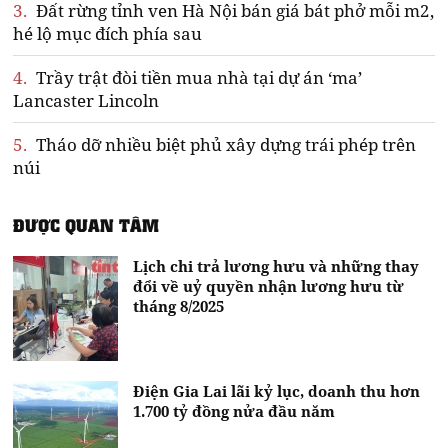
3.
Đất rừng tỉnh ven Hà Nội bán giá bát phở mỗi m2,
hé lộ mục đích phía sau
4.
Trầy trật đòi tiền mua nhà tại dự án ‘ma’
Lancaster Lincoln
5.
Tháo dỡ nhiều biệt phủ xây dựng trái phép trên
núi
ĐƯỢC QUAN TÂM
Lịch chi trả lương hưu và những thay
đổi về uỷ quyền nhận lương hưu từ
tháng 8/2025
Điện Gia Lai lãi kỷ lục, doanh thu hơn
1.700 tỷ đồng nửa đầu năm