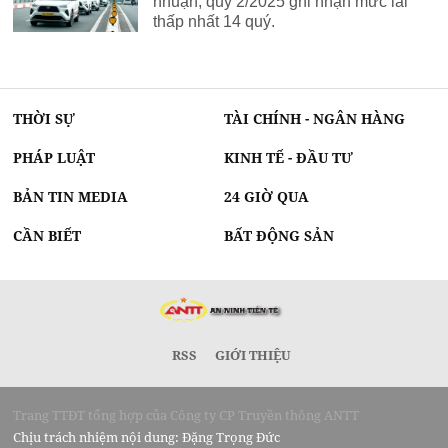
nhuận, quý 2/2025 ghi nhận mức lãi
thấp nhất 14 quý.
THỜI SỰ
TÀI CHÍNH - NGÂN HÀNG
PHÁP LUẬT
KINH TẾ - ĐẦU TƯ
BẢN TIN MEDIA
24 GIỜ QUA
CẦN BIẾT
BẤT ĐỘNG SẢN
RSS
GIỚI THIỆU
Trang TTĐT tổng hợp của Công ty CP Truyền thông ANTT
Chịu trách nhiệm nội dung: Đặng Trọng Đức