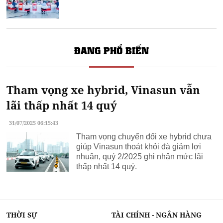
ĐANG PHỔ BIẾN
Tham vọng xe hybrid, Vinasun vẫn
lãi thấp nhất 14 quý
31/07/2025 06:15:43
Tham vọng chuyển đổi xe hybrid chưa
giúp Vinasun thoát khỏi đà giảm lợi
nhuận, quý 2/2025 ghi nhận mức lãi
thấp nhất 14 quý.
THỜI SỰ
TÀI CHÍNH - NGÂN HÀNG