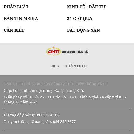
PHÁP LUẬT
KINH TẾ - ĐẦU TƯ
BẢN TIN MEDIA
24 GIỜ QUA
CẦN BIẾT
BẤT ĐỘNG SẢN
RSS
GIỚI THIỆU
Trang TTĐT tổng hợp của Công ty CP Truyền thông ANTT
Chịu trách nhiệm nội dung: Đặng Trọng Đức
Giấy phép số: 108/GP - TTĐT do Sở TT - TT tỉnh Nghệ An cấp ngày 15
tháng 10 năm 2024
Đường dây nóng: 091 327 4213
Truyền thông - Quảng cáo: 094 852 8677