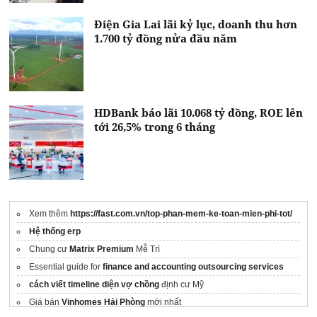
Điện Gia Lai lãi kỷ lục, doanh thu hơn
1.700 tỷ đồng nửa đầu năm
HDBank báo lãi 10.068 tỷ đồng, ROE lên
tới 26,5% trong 6 tháng
Xem thêm
https://fast.com.vn/top-phan-mem-ke-toan-mien-phi-tot/
Hệ thống erp
Chung cư
Matrix Premium
Mễ Trì
Essential guide for
finance and accounting outsourcing services
cách viết timeline diện vợ chồng
định cư Mỹ
Giá bán
Vinhomes Hải Phòng
mới nhất