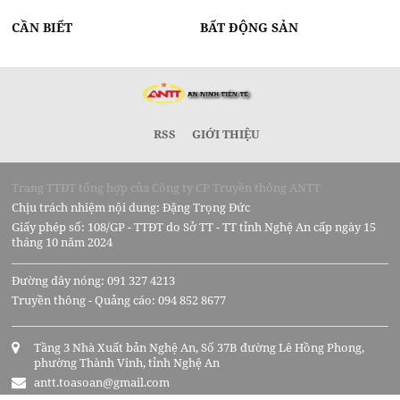
CẦN BIẾT
BẤT ĐỘNG SẢN
RSS
GIỚI THIỆU
Trang TTĐT tổng hợp của Công ty CP Truyền thông ANTT
Chịu trách nhiệm nội dung: Đặng Trọng Đức
Giấy phép số: 108/GP - TTĐT do Sở TT - TT tỉnh Nghệ An cấp ngày 15
tháng 10 năm 2024
Đường dây nóng: 091 327 4213
Truyền thông - Quảng cáo: 094 852 8677
Tầng 3 Nhà Xuất bản Nghệ An, Số 37B đường Lê Hồng Phong,
phường Thành Vinh, tỉnh Nghệ An
antt.toasoan@gmail.com