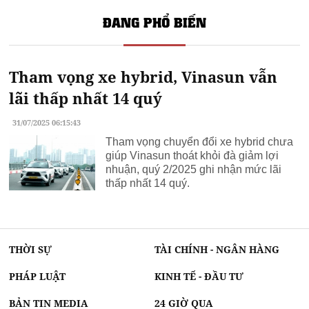
Hỗ trợ khách hàng
cần vay tiền
ĐANG PHỔ BIẾN
Sửa két sắt quận 9
Tham vọng xe hybrid, Vinasun vẫn
lãi thấp nhất 14 quý
31/07/2025 06:15:43
Tham vọng chuyển đổi xe hybrid chưa
giúp Vinasun thoát khỏi đà giảm lợi
nhuận, quý 2/2025 ghi nhận mức lãi
thấp nhất 14 quý.
THỜI SỰ
TÀI CHÍNH - NGÂN HÀNG
PHÁP LUẬT
KINH TẾ - ĐẦU TƯ
BẢN TIN MEDIA
24 GIỜ QUA