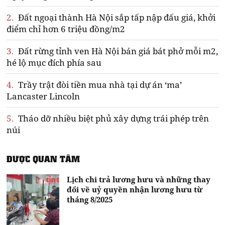
2.
Đất ngoại thành Hà Nội sắp tấp nập đấu giá, khởi
điểm chỉ hơn 6 triệu đồng/m2
3.
Đất rừng tỉnh ven Hà Nội bán giá bát phở mỗi m2,
hé lộ mục đích phía sau
4.
Trầy trật đòi tiền mua nhà tại dự án ‘ma’
Lancaster Lincoln
5.
Tháo dỡ nhiều biệt phủ xây dựng trái phép trên
núi
ĐƯỢC QUAN TÂM
Lịch chi trả lương hưu và những thay
đổi về uỷ quyền nhận lương hưu từ
tháng 8/2025