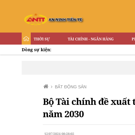
THỜI SỰ
TÀI CHÍNH - NGÂN HÀNG
P
Dòng sự kiện:
BẤT ĐỘNG SẢN
Bộ Tài chính đề xuất 
năm 2030
12/07/2024 08:28:02