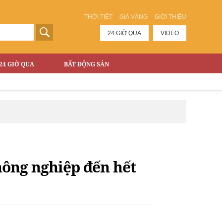
THỜI TIẾT
GIÁ VÀNG
GIỚI THIỆU
24 GIỜ QUA
VIDEO
24 GIỜ QUA
BẤT ĐỘNG SẢN
nông nghiệp đến hết