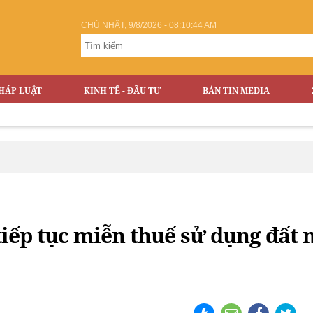
CHỦ NHẬT, 9/8/2026 - 08:10:45 AM
HÁP LUẬT
KINH TẾ - ĐẦU TƯ
BẢN TIN MEDIA
tiếp tục miễn thuế sử dụng đất 