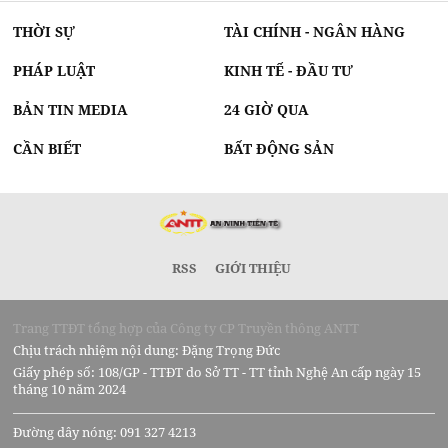
THỜI SỰ
TÀI CHÍNH - NGÂN HÀNG
PHÁP LUẬT
KINH TẾ - ĐẦU TƯ
BẢN TIN MEDIA
24 GIỜ QUA
CẦN BIẾT
BẤT ĐỘNG SẢN
RSS
GIỚI THIỆU
Trang TTĐT tổng hợp của Công ty CP Truyền thông ANTT
Chịu trách nhiệm nội dung: Đặng Trọng Đức
Giấy phép số: 108/GP - TTĐT do Sở TT - TT tỉnh Nghệ An cấp ngày 15
tháng 10 năm 2024
Đường dây nóng: 091 327 4213