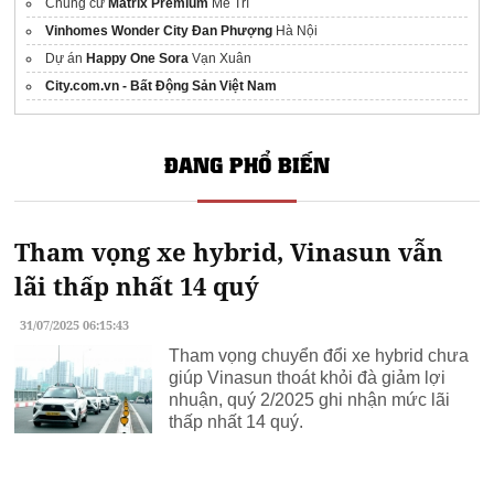
Chung cư
Matrix Premium
Mễ Trì
Vinhomes Wonder City Đan Phượng
Hà Nội
Dự án
Happy One Sora
Vạn Xuân
City.com.vn - Bất Động Sản Việt Nam
ĐANG PHỔ BIẾN
Tham vọng xe hybrid, Vinasun vẫn
lãi thấp nhất 14 quý
31/07/2025 06:15:43
Tham vọng chuyển đổi xe hybrid chưa
giúp Vinasun thoát khỏi đà giảm lợi
nhuận, quý 2/2025 ghi nhận mức lãi
thấp nhất 14 quý.