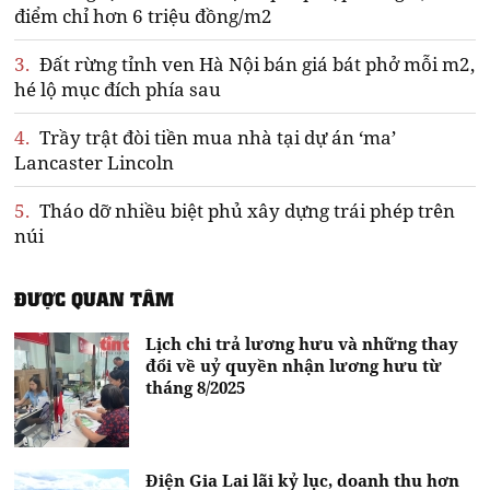
điểm chỉ hơn 6 triệu đồng/m2
3.
Đất rừng tỉnh ven Hà Nội bán giá bát phở mỗi m2,
hé lộ mục đích phía sau
4.
Trầy trật đòi tiền mua nhà tại dự án ‘ma’
Lancaster Lincoln
5.
Tháo dỡ nhiều biệt phủ xây dựng trái phép trên
núi
ĐƯỢC QUAN TÂM
Lịch chi trả lương hưu và những thay
đổi về uỷ quyền nhận lương hưu từ
tháng 8/2025
Điện Gia Lai lãi kỷ lục, doanh thu hơn