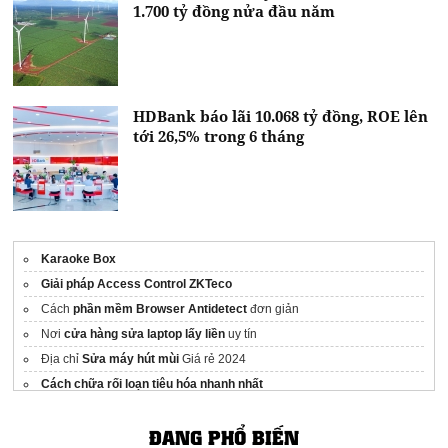
1.700 tỷ đồng nửa đầu năm
HDBank báo lãi 10.068 tỷ đồng, ROE lên
tới 26,5% trong 6 tháng
Karaoke Box
Giải pháp Access Control ZKTeco
Cách
phần mềm Browser Antidetect
đơn giản
Nơi
cửa hàng sửa laptop lấy liền
uy tín
Địa chỉ
Sửa máy hút mùi
Giá rẻ 2024
Cách chữa rối loạn tiêu hóa nhanh nhất
ĐANG PHỔ BIẾN