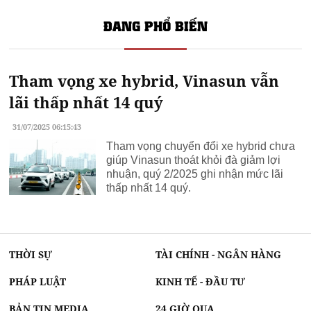
ĐANG PHỔ BIẾN
Tham vọng xe hybrid, Vinasun vẫn
lãi thấp nhất 14 quý
31/07/2025 06:15:43
Tham vọng chuyển đổi xe hybrid chưa
giúp Vinasun thoát khỏi đà giảm lợi
nhuận, quý 2/2025 ghi nhận mức lãi
thấp nhất 14 quý.
THỜI SỰ
TÀI CHÍNH - NGÂN HÀNG
PHÁP LUẬT
KINH TẾ - ĐẦU TƯ
BẢN TIN MEDIA
24 GIỜ QUA