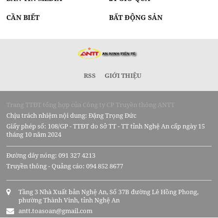
CẦN BIẾT
BẤT ĐỘNG SẢN
RSS
GIỚI THIỆU
Trang TTĐT tổng hợp của Công ty CP Truyền thông ANTT
Chịu trách nhiệm nội dung: Đặng Trọng Đức
Giấy phép số: 108/GP - TTĐT do Sở TT - TT tỉnh Nghệ An cấp ngày 15
tháng 10 năm 2024
Đường dây nóng: 091 327 4213
Truyền thông - Quảng cáo: 094 852 8677
Tầng 3 Nhà Xuất bản Nghệ An, Số 37B đường Lê Hồng Phong,
phường Thành Vinh, tỉnh Nghệ An
antt.toasoan@gmail.com