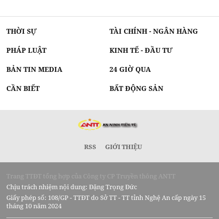
THỜI SỰ
TÀI CHÍNH - NGÂN HÀNG
PHÁP LUẬT
KINH TẾ - ĐẦU TƯ
BẢN TIN MEDIA
24 GIỜ QUA
CẦN BIẾT
BẤT ĐỘNG SẢN
RSS
GIỚI THIỆU
Trang TTĐT tổng hợp của Công ty CP Truyền thông ANTT
Chịu trách nhiệm nội dung: Đặng Trọng Đức
Giấy phép số: 108/GP - TTĐT do Sở TT - TT tỉnh Nghệ An cấp ngày 15
tháng 10 năm 2024