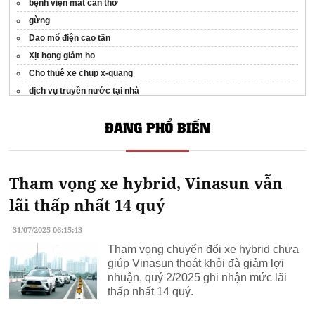
bệnh viện mắt cần thơ
gừng
Dao mổ điện cao tần
Xịt họng giảm ho
Cho thuê xe chụp x-quang
dịch vụ truyền nước tại nhà
công ty bảo vệ
ĐANG PHỔ BIẾN
quy trình cấy ghép Implant
máy lọc không khí
Tham vọng xe hybrid, Vinasun vẫn
lãi thấp nhất 14 quý
31/07/2025 06:15:43
Tham vọng chuyển đổi xe hybrid chưa
giúp Vinasun thoát khỏi đà giảm lợi
nhuận, quý 2/2025 ghi nhận mức lãi
thấp nhất 14 quý.