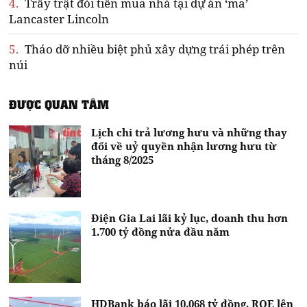
4.
Trầy trật đòi tiền mua nhà tại dự án ‘ma’
Lancaster Lincoln
5.
Tháo dỡ nhiều biệt phủ xây dựng trái phép trên
núi
ĐƯỢC QUAN TÂM
Lịch chi trả lương hưu và những thay
đổi về uỷ quyền nhận lương hưu từ
tháng 8/2025
Điện Gia Lai lãi kỷ lục, doanh thu hơn
1.700 tỷ đồng nửa đầu năm
HDBank báo lãi 10.068 tỷ đồng, ROE lên