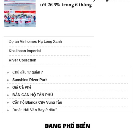
tới 26,5% trong 6 tháng
Dự án
Vinhomes Hạ Long Xanh
Khai hoan imperial
River Collection
Picity central park
Chủ đầu tư
quận 7
Starview saigon
Sunshine River Park
Giá Cà Phê
Fenica
BÁN CĂN HỘ TÂN PHÚ
Tiến độ thanh toán Coastal Quảng Ngãi
Căn hộ Blanca City Vũng Tàu
vinhomes hạ long
Dự án
Hải Vân Bay
ở đâu?
ĐANG PHỔ BIẾN