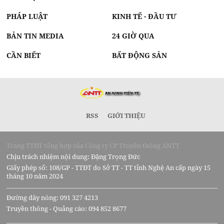
PHÁP LUẬT
KINH TẾ - ĐẦU TƯ
BẢN TIN MEDIA
24 GIỜ QUA
CẦN BIẾT
BẤT ĐỘNG SẢN
RSS
GIỚI THIỆU
Trang TTĐT tổng hợp của Công ty CP Truyền thông ANTT
Chịu trách nhiệm nội dung: Đặng Trọng Đức
Giấy phép số: 108/GP - TTĐT do Sở TT - TT tỉnh Nghệ An cấp ngày 15
tháng 10 năm 2024
Đường dây nóng: 091 327 4213
Truyền thông - Quảng cáo: 094 852 8677