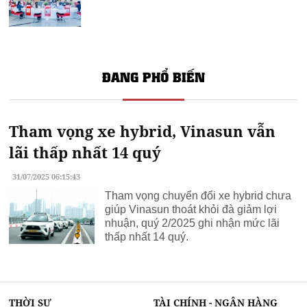
ĐANG PHỔ BIẾN
Tham vọng xe hybrid, Vinasun vẫn
lãi thấp nhất 14 quý
31/07/2025 06:15:43
Tham vọng chuyển đổi xe hybrid chưa
giúp Vinasun thoát khỏi đà giảm lợi
nhuận, quý 2/2025 ghi nhận mức lãi
thấp nhất 14 quý.
THỜI SỰ
TÀI CHÍNH - NGÂN HÀNG