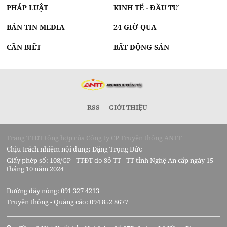
PHÁP LUẬT
KINH TẾ - ĐẦU TƯ
xây nhà trọn gói uy tín
đồng phục bảo hộ xây dựng
Nam Phương
BẢN TIN MEDIA
24 GIỜ QUA
Thiết bị vệ sinh cao cấp Toto
CẦN BIẾT
BẤT ĐỘNG SẢN
thu mua phế liệu đồng
Giàn phơi thông minh
cao cấp
CôngTy
sửa nhà trọn gói
chuyên nghiệp tiết kiệm
trang web nhà đất
cơ hội đầu tư bất động sản Dubai
RSS
GIỚI THIỆU
Dịch vụ
chuyển văn phòng
trọn gói
Đại Lý
Máy Sủi Oxy Tích Điện
Uy Tín
đồ trang trí nhà cửa
Trang TTĐT tổng hợp của Công ty CP Truyền thông ANTT
Chịu trách nhiệm nội dung: Đặng Trọng Đức
Mua bán nhà đất
Giấy phép số: 108/GP - TTĐT do Sở TT - TT tỉnh Nghệ An cấp ngày 15
mẫu khách sạn đẹp
tháng 10 năm 2024
máy đánh kem
Đường dây nóng: 091 327 4213
Truyền thông - Quảng cáo: 094 852 8677