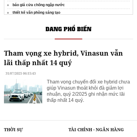
báo giá cửa chống ngập nước
thiết kế văn phòng sáng tạo
Thanh lý đồ văn phòng
ĐANG PHỔ BIẾN
ống thép cỡ lớn hòa phát
Dịch vụ
Sửa bếp từ Nha Trang
tốt
Giá xây nhà trọn gói tại thanh hóa
Tham vọng xe hybrid, Vinasun vẫn
Báo giá
giày bảo hộ jogger
chính hãng
inox tấm 304
lãi thấp nhất 14 quý
Xây nhà trọn gói biên hòa
31/07/2025 06:15:43
Nệm giá kho
Tham vọng chuyển đổi xe hybrid chưa
gương giả cổ
giúp Vinasun thoát khỏi đà giảm lợi
Dịch Vụ
sửa bếp từ
suadiennuuoctiendat uy tín giá rẻ
nhuận, quý 2/2025 ghi nhận mức lãi
Giám sát công trình xây dựng
thấp nhất 14 quý.
thu mua inox phế liệu giá cao
bồn rửa chén công nghiệp inox
sơn nội thất cao cấp spec
nội thất óc chó
THỜI SỰ
TÀI CHÍNH - NGÂN HÀNG
thu mua phế liệu