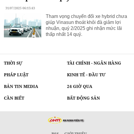
31/07/2025 06:15:43
Tham vọng chuyển đổi xe hybrid chưa
giúp Vinasun thoát khỏi đà giảm lợi
nhuận, quý 2/2025 ghi nhận mức lãi
thấp nhất 14 quý.
THỜI SỰ
TÀI CHÍNH - NGÂN HÀNG
PHÁP LUẬT
KINH TẾ - ĐẦU TƯ
BẢN TIN MEDIA
24 GIỜ QUA
CẦN BIẾT
BẤT ĐỘNG SẢN
RSS
GIỚI THIỆU