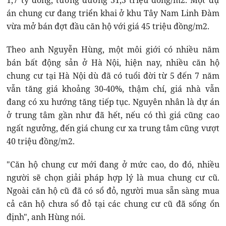
1,7 tỷ đồng, tương đương 31,5 triệu đồng/m2. Một dự
án chung cư đang triển khai ở khu Tây Nam Linh Đàm
vừa mở bán đợt đầu căn hộ với giá 45 triệu đồng/m2.
Theo anh Nguyễn Hùng, một môi giới có nhiều năm
bán bất động sản ở Hà Nội, hiện nay, nhiều căn hộ
chung cư tại Hà Nội dù đã có tuổi đời từ 5 đến 7 năm
vẫn tăng giá khoảng 30-40%, thậm chí, giá nhà vẫn
đang có xu hướng tăng tiếp tục. Nguyên nhân là dự án
ở trung tâm gần như đã hết, nếu có thì giá cũng cao
ngất ngưởng, đến giá chung cư xa trung tâm cũng vượt
40 triệu đồng/m2.
"Căn hộ chung cư mới đang ở mức cao, do đó, nhiều
người sẽ chọn giải pháp hợp lý là mua chung cư cũ.
Ngoài căn hộ cũ đã có sổ đỏ, người mua sẵn sàng mua
cả căn hộ chưa sổ đỏ tại các chung cư cũ đã sống ổn
định", anh Hùng nói.