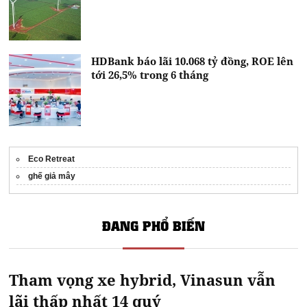
HDBank báo lãi 10.068 tỷ đồng, ROE lên
tới 26,5% trong 6 tháng
Eco Retreat
ghế giả mây
ĐANG PHỔ BIẾN
Tham vọng xe hybrid, Vinasun vẫn
lãi thấp nhất 14 quý