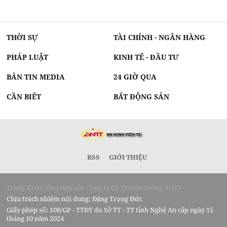
THỜI SỰ
TÀI CHÍNH - NGÂN HÀNG
PHÁP LUẬT
KINH TẾ - ĐẦU TƯ
BẢN TIN MEDIA
24 GIỜ QUA
CẦN BIẾT
BẤT ĐỘNG SẢN
RSS
GIỚI THIỆU
Trang TTĐT tổng hợp của Công ty CP Truyền thông ANTT
Chịu trách nhiệm nội dung: Đặng Trọng Đức
Giấy phép số: 108/GP - TTĐT do Sở TT - TT tỉnh Nghệ An cấp ngày 15
tháng 10 năm 2024