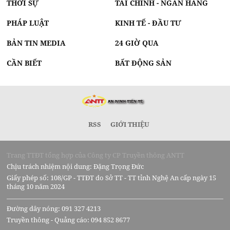
THỜI SỰ
TÀI CHÍNH - NGÂN HÀNG
PHÁP LUẬT
KINH TẾ - ĐẦU TƯ
BẢN TIN MEDIA
24 GIỜ QUA
CẦN BIẾT
BẤT ĐỘNG SẢN
RSS
GIỚI THIỆU
Trang TTĐT tổng hợp của Công ty CP Truyền thông ANTT
Chịu trách nhiệm nội dung: Đặng Trọng Đức
Giấy phép số: 108/GP - TTĐT do Sở TT - TT tỉnh Nghệ An cấp ngày 15
tháng 10 năm 2024
Đường dây nóng: 091 327 4213
Truyền thông - Quảng cáo: 094 852 8677