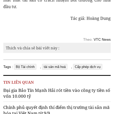
mất mát tài sản có trách nhiệm bồi thường cho nhà
đầu tư.
Tác giả: Hoàng Dung
Theo:
VTC News
Thích và chia sẻ bài viết này :
Tags :
,
,
Bộ Tài chính
tài sản mã hoá
Cấp phép dịch vụ
TIN LIÊN QUAN
Đại gia Bảo Tín Mạnh Hải rót tiền vào công ty tiền số
vốn 10.000 tỷ
Chính phủ quyết định thí điểm thị trường tài sản mã
hóa tại Việt Nam từ 9/9