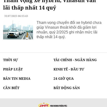
lãi thấp nhất 14 quý
31/07/2025 06:15:43
Tham vọng chuyển đổi xe hybrid chưa
giúp Vinasun thoát khỏi đà giảm lợi
nhuận, quý 2/2025 ghi nhận mức lãi
thấp nhất 14 quý.
THỜI SỰ
TÀI CHÍNH - NGÂN HÀNG
PHÁP LUẬT
KINH TẾ - ĐẦU TƯ
BẢN TIN MEDIA
24 GIỜ QUA
CẦN BIẾT
BẤT ĐỘNG SẢN