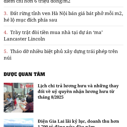
điểm chỉ hơn 6 triệu đồng/m2
3.
Đất rừng tỉnh ven Hà Nội bán giá bát phở mỗi m2,
hé lộ mục đích phía sau
4.
Trầy trật đòi tiền mua nhà tại dự án ‘ma’
Lancaster Lincoln
5.
Tháo dỡ nhiều biệt phủ xây dựng trái phép trên
núi
ĐƯỢC QUAN TÂM
Lịch chi trả lương hưu và những thay
đổi về uỷ quyền nhận lương hưu từ
tháng 8/2025
Điện Gia Lai lãi kỷ lục, doanh thu hơn
1.700 tỷ đồng nửa đầu năm