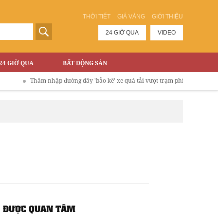
THỜI TIẾT
GIÁ VÀNG
GIỚI THIỆU
24 GIỜ QUA
VIDEO
24 GIỜ QUA
BẤT ĐỘNG SẢN
Thâm nhập đường dây 'bảo kê' xe quá tải vượt trạm phí Cao tốc Hà Nội - Lào
ĐƯỢC QUAN TÂM