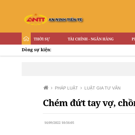
THỜI SỰ
TÀI CHÍNH - NGÂN HÀNG
P
Dòng sự kiện:
PHÁP LUẬT
LUẬT GIA TƯ VẤN
Chém đứt tay vợ, chồ
16/09/2022 10:56:05