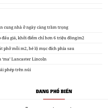
n cung nhà ở ngày càng trầm trọng
 đấu giá, khởi điểm chỉ hơn 6 triệu đồng/m2
át phở mỗi m2, hé lộ mục đích phía sau
n ‘ma’ Lancaster Lincoln
ái phép trên núi
ĐANG PHỔ BIẾN