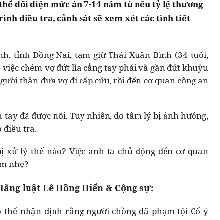
 thể đối diện mức án 7-14 năm tù nếu tỷ lệ thương
rình điều tra, cảnh sát sẽ xem xét các tình tiết
, tỉnh Đồng Nai, tạm giữ Thái Xuân Bình (34 tuổi,
 việc chém vợ đứt lìa cẳng tay phải và gần đứt khuỷu
người thân đưa vợ đi cấp cứu, rồi đến cơ quan công an
h tay đã được nối. Tuy nhiên, do tâm lý bị ảnh hưởng,
 điều tra.
bị xử lý thế nào? Việc anh ta chủ động đến cơ quan
iảm nhẹ?
Hãng luật Lê Hồng Hiển & Cộng sự:
ó thể nhận định rằng người chồng đã phạm tội Cố ý