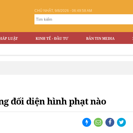
CHỦ NHẬT, 9/8/2026 - 06:49:59 AM
HÁP LUẬT
KINH TẾ - ĐẦU TƯ
BẢN TIN MEDIA
ng đối diện hình phạt nào