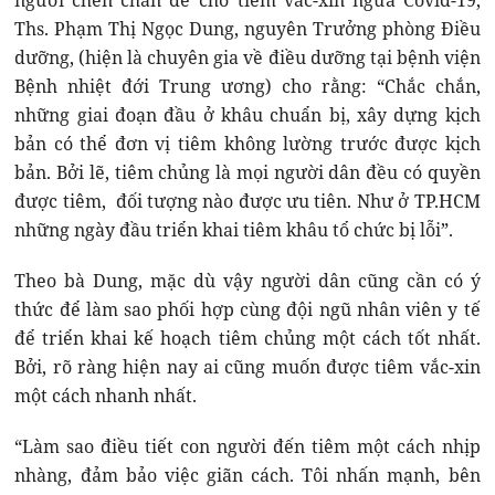
người chen chân để chờ tiêm vắc-xin ngừa Covid-19,
Ths. Phạm Thị Ngọc Dung, nguyên Trưởng phòng Điều
dưỡng, (hiện là chuyên gia về điều dưỡng tại bệnh viện
Bệnh nhiệt đới Trung ương) cho rằng: “Chắc chắn,
những giai đoạn đầu ở khâu chuẩn bị, xây dựng kịch
bản có thể đơn vị tiêm không lường trước được kịch
bản. Bởi lẽ, tiêm chủng là mọi người dân đều có quyền
được tiêm, đối tượng nào được ưu tiên. Như ở TP.HCM
những ngày đầu triển khai tiêm khâu tổ chức bị lỗi”.
Theo bà Dung, mặc dù vậy người dân cũng cần có ý
thức để làm sao phối hợp cùng đội ngũ nhân viên y tế
để triển khai kế hoạch tiêm chủng một cách tốt nhất.
Bởi, rõ ràng hiện nay ai cũng muốn được tiêm vắc-xin
một cách nhanh nhất.
“Làm sao điều tiết con người đến tiêm một cách nhịp
nhàng, đảm bảo việc giãn cách. Tôi nhấn mạnh, bên