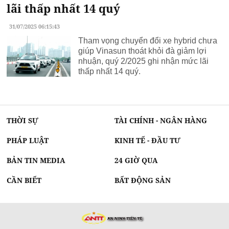
lãi thấp nhất 14 quý
31/07/2025 06:15:43
Tham vọng chuyển đổi xe hybrid chưa
giúp Vinasun thoát khỏi đà giảm lợi
nhuận, quý 2/2025 ghi nhận mức lãi
thấp nhất 14 quý.
THỜI SỰ
TÀI CHÍNH - NGÂN HÀNG
PHÁP LUẬT
KINH TẾ - ĐẦU TƯ
BẢN TIN MEDIA
24 GIỜ QUA
CẦN BIẾT
BẤT ĐỘNG SẢN