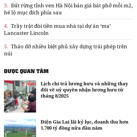
3.
Đất rừng tỉnh ven Hà Nội bán giá bát phở mỗi m2,
hé lộ mục đích phía sau
4.
Trầy trật đòi tiền mua nhà tại dự án ‘ma’
Lancaster Lincoln
5.
Tháo dỡ nhiều biệt phủ xây dựng trái phép trên
núi
ĐƯỢC QUAN TÂM
Lịch chi trả lương hưu và những thay
đổi về uỷ quyền nhận lương hưu từ
tháng 8/2025
Điện Gia Lai lãi kỷ lục, doanh thu hơn
1.700 tỷ đồng nửa đầu năm