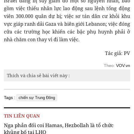
Israel đang bị suy giảm do một số nguyên nhân, bao
gồm việc thiếu nhân lực lao động sau lệnh tổng động
viên 300.000 quân dự bị; việc sơ tán dân cư khỏi khu
vực giáp ranh dải Gaza và biên giới Lebanon; việc đóng
cửa các trường học khiến các bậc phụ huynh phải ở
nhà chăm con thay vì đi làm việc.
Tác giả: PV
Theo:
VOV.vn
Thích và chia sẻ bài viết này :
Tags :
chiến sự Trung Đông
TIN LIÊN QUAN
Nga phản đối coi Hamas, Hezbollah là tổ chức
khủng bố tại LHQ