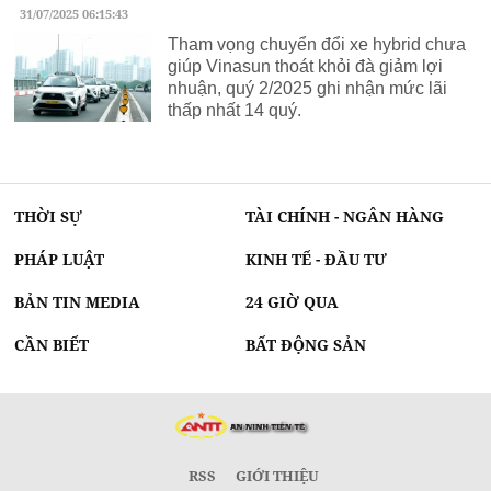
31/07/2025 06:15:43
Tham vọng chuyển đổi xe hybrid chưa
giúp Vinasun thoát khỏi đà giảm lợi
nhuận, quý 2/2025 ghi nhận mức lãi
thấp nhất 14 quý.
THỜI SỰ
TÀI CHÍNH - NGÂN HÀNG
PHÁP LUẬT
KINH TẾ - ĐẦU TƯ
BẢN TIN MEDIA
24 GIỜ QUA
CẦN BIẾT
BẤT ĐỘNG SẢN
RSS
GIỚI THIỆU