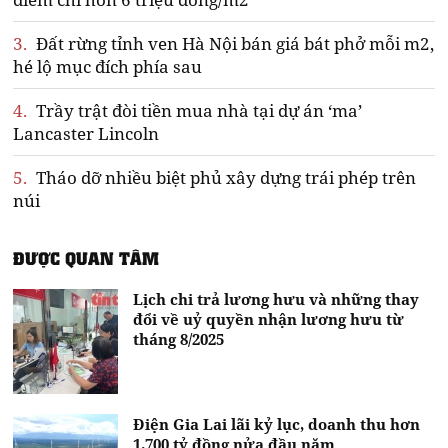
3.
Đất rừng tỉnh ven Hà Nội bán giá bát phở mỗi m2,
hé lộ mục đích phía sau
4.
Trầy trật đòi tiền mua nhà tại dự án ‘ma’
Lancaster Lincoln
5.
Tháo dỡ nhiều biệt phủ xây dựng trái phép trên
núi
ĐƯỢC QUAN TÂM
Lịch chi trả lương hưu và những thay
đổi về uỷ quyền nhận lương hưu từ
tháng 8/2025
Điện Gia Lai lãi kỷ lục, doanh thu hơn
1.700 tỷ đồng nửa đầu năm