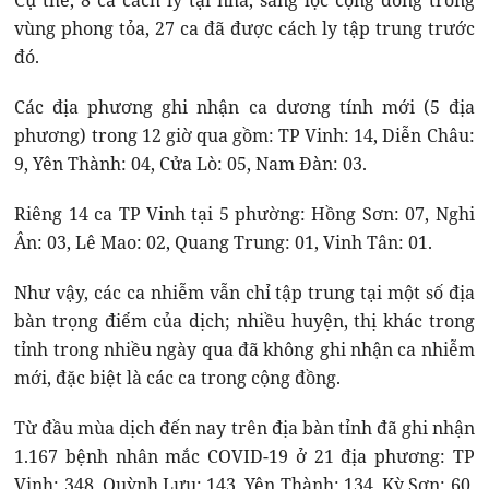
Cụ thể, 8 ca cách ly tại nhà, sàng lọc cộng đồng trong
vùng phong tỏa, 27 ca đã được cách ly tập trung trước
đó.
Các địa phương ghi nhận ca dương tính mới (5 địa
phương) trong 12 giờ qua gồm: TP Vinh: 14, Diễn Châu:
9, Yên Thành: 04, Cửa Lò: 05, Nam Đàn: 03.
Riêng 14 ca TP Vinh tại 5 phường: Hồng Sơn: 07, Nghi
Ân: 03, Lê Mao: 02, Quang Trung: 01, Vinh Tân: 01.
Như vậy, các ca nhiễm vẫn chỉ tập trung tại một số địa
bàn trọng điểm của dịch; nhiều huyện, thị khác trong
tỉnh trong nhiều ngày qua đã không ghi nhận ca nhiễm
mới, đặc biệt là các ca trong cộng đồng.
Từ đầu mùa dịch đến nay trên địa bàn tỉnh đã ghi nhận
1.167 bệnh nhân mắc COVID-19 ở 21 địa phương: TP
Vinh: 348, Quỳnh Lưu: 143, Yên Thành: 134, Kỳ Sơn: 60,