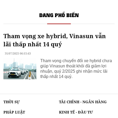
ĐANG PHỔ BIẾN
Tham vọng xe hybrid, Vinasun vẫn
lãi thấp nhất 14 quý
31/07/2025 06:15:43
Tham vọng chuyển đổi xe hybrid chưa
giúp Vinasun thoát khỏi đà giảm lợi
nhuận, quý 2/2025 ghi nhận mức lãi
thấp nhất 14 quý.
THỜI SỰ
TÀI CHÍNH - NGÂN HÀNG
PHÁP LUẬT
KINH TẾ - ĐẦU TƯ