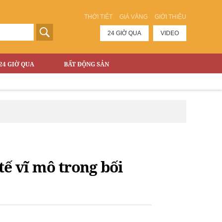
THỜI TIẾT
GIÁ VÀNG
GIỚI THIỆU
24 GIỜ QUA
VIDEO
24 GIỜ QUA
BẤT ĐỘNG SẢN
tế vĩ mô trong bối