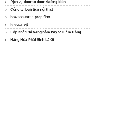
Dịch vụ
door to door đường biển
Công ty logistics nội thất
how to start a prop firm
lu quay vịt
Cập nhật
Giá vàng hôm nay tại Lâm Đồng
Hàng Hóa Phái Sinh Là Gì
Cách tính
lãi suất kép
chính xác
tiền số
máy cắt thịt công nghiệp
Xe tang lễ
quản lý chuỗi cung ứng