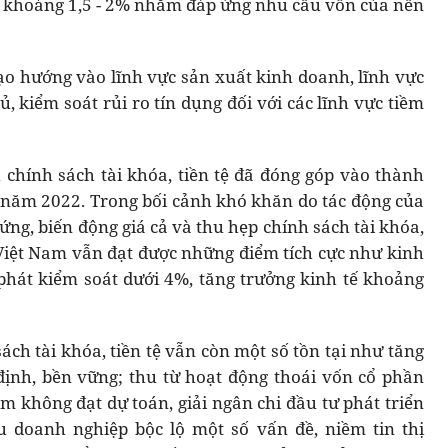
m khoảng 1,5 - 2% nhằm đáp ứng nhu cầu vốn của nền
đạo hướng vào lĩnh vực sản xuất kinh doanh, lĩnh vực
, kiểm soát rủi ro tín dụng đối với các lĩnh vực tiềm
chính sách tài khóa, tiền tệ đã đóng góp vào thành
 năm 2022. Trong bối cảnh khó khăn do tác động của
ứng, biến động giá cả và thu hẹp chính sách tài khóa,
ế Việt Nam vẫn đạt được những điểm tích cực như kinh
phát kiểm soát dưới 4%, tăng trưởng kinh tế khoảng
ách tài khóa, tiền tệ vẫn còn một số tồn tại như tăng
ịnh, bền vững; thu từ hoạt động thoái vốn cổ phần
không đạt dự toán, giải ngân chi đầu tư phát triển
ếu doanh nghiệp bộc lộ một số vấn đề, niềm tin thị