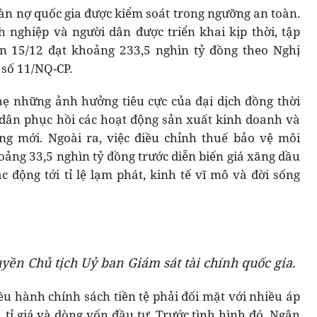
toàn nợ quốc gia được kiểm soát trong ngưỡng an toàn.
h nghiệp và người dân được triển khai kịp thời, tập
đến 15/12 đạt khoảng 233,5 nghìn tỷ đồng theo Nghị
số 11/NQ-CP.
hẹ những ảnh hưởng tiêu cực của đại dịch đồng thời
 dân phục hồi các hoạt động sản xuất kinh doanh và
ng mới. Ngoài ra, việc điều chỉnh thuế bảo vệ môi
oảng 33,5 nghìn tỷ đồng trước diễn biến giá xăng dầu
c động tới tỉ lệ lạm phát, kinh tế vĩ mô và đời sống
ền Chủ tịch Uỷ ban Giám sát tài chính quốc gia.
iều hành chính sách tiền tệ phải đối mặt với nhiều áp
, tỉ giá và dòng vốn đầu tư. Trước tình hình đó, Ngân