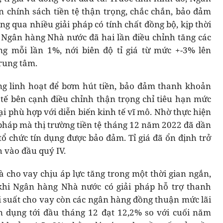
 chính sách tiền tệ thận trọng, chắc chắn, bảo đảm
ng qua nhiều giải pháp có tính chất đồng bộ, kịp thời
 Ngân hàng Nhà nước đã hai lần điều chỉnh tăng các
ng mỗi lần 1%, nới biên độ tỉ giá từ mức +-3% lên
trung tâm.
ng linh hoạt để bơm hút tiền, bảo đảm thanh khoản
 tế bên cạnh điều chỉnh thận trọng chỉ tiêu hạn mức
i phù hợp với diễn biến kinh tế vĩ mô. Nhờ thực hiện
i pháp mà thị trường tiền tệ tháng 12 năm 2022 đã dần
tổ chức tín dụng được bảo đảm. Tỉ giá đã ổn định trở
h vào đầu quý IV.
à cho vay chịu áp lực tăng trong một thời gian ngắn,
 khi Ngân hàng Nhà nước có giải pháp hỗ trợ thanh
i suất cho vay còn các ngân hàng đồng thuận mức lãi
ín dụng tới đầu tháng 12 đạt 12,2% so với cuối năm