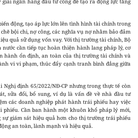
ẩy giải ngân hàng đầu tư công để tạo ra động lực tăng
iến động, tạo áp lực lớn lên tình hình tài chính trong
t chẽ bội chi, nợ công, các nghĩa vụ nợ nhằm bảo đảm
iệu quả sử dụng vốn vay. Với thị trường tài chính, Bộ
 nước cần tiếp tục hoàn thiện hành lang pháp lý, cơ
 hành ổn định, an toàn của thị trường tài chính và
hành vi vi phạm, thúc đẩy cạnh tranh bình đẳng giữa
i Nghị định 65/2022/NĐ-CP nhưng trong thực tế còn
át, sửa đổi, bổ sung, ví dụ là vấn đề về nhà đầu tư
iệm các doanh nghiệp phát hành trái phiếu hay việc
ái phiếu. Cần ban hành một khuôn khổ pháp lý mới,
 sự giám sát hiệu quả hơn cho thị trường trái phiếu
 động an toàn, lành mạnh và hiệu quả.