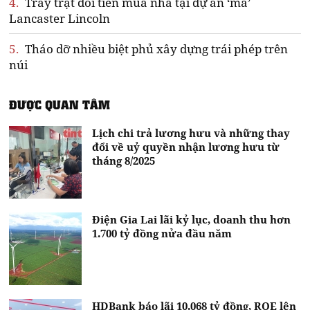
4.
Trầy trật đòi tiền mua nhà tại dự án ‘ma’
Lancaster Lincoln
5.
Tháo dỡ nhiều biệt phủ xây dựng trái phép trên
núi
ĐƯỢC QUAN TÂM
Lịch chi trả lương hưu và những thay
đổi về uỷ quyền nhận lương hưu từ
tháng 8/2025
Điện Gia Lai lãi kỷ lục, doanh thu hơn
1.700 tỷ đồng nửa đầu năm
HDBank báo lãi 10.068 tỷ đồng, ROE lên