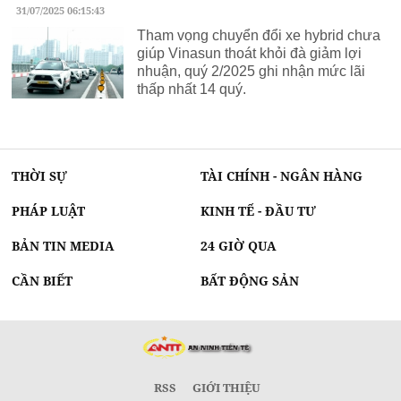
31/07/2025 06:15:43
Tham vọng chuyển đổi xe hybrid chưa
giúp Vinasun thoát khỏi đà giảm lợi
nhuận, quý 2/2025 ghi nhận mức lãi
thấp nhất 14 quý.
THỜI SỰ
TÀI CHÍNH - NGÂN HÀNG
PHÁP LUẬT
KINH TẾ - ĐẦU TƯ
BẢN TIN MEDIA
24 GIỜ QUA
CẦN BIẾT
BẤT ĐỘNG SẢN
RSS
GIỚI THIỆU