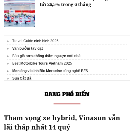
tới 26,5% trong 6 tháng
Travel Guide
ninh binh
2025
Van bướm tay gạt
Báo
giá sơn chống thấm ngược
mới nhất
Best
Motorbike Tours Vietnam
2025
Men ống vi sinh Bio Meracine
công nghệ BFS
Sun Cát Bà
thuê xe du lịch tại Quảng Bình
ĐANG PHỔ BIẾN
Dự án
Happy One Mori
có gì đặc biệt
Thông tin
Sun Thanh Đa
keo epoxy
Tham vọng xe hybrid, Vinasun vẫn
phào tường
lãi thấp nhất 14 quý