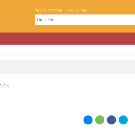
THỨ 5, 6/8/2026 - 12:03:44 PM
HÁP LUẬT
KINH TẾ - ĐẦU TƯ
BẢN TIN MEDIA
2
G DN
ng Nai làm CEO DNP Holding
iám đốc sau hơn 1,5 năm bổ nhiệm.