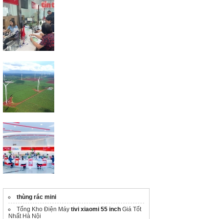
Lịch chi trả lương hưu
và những thay đổi về uỷ
quyền nhận lương hưu
từ tháng 8/2025
Điện Gia Lai lãi kỷ lục,
doanh thu hơn 1.700 tỷ
đồng nửa đầu năm
HDBank báo lãi 10.068 tỷ
đồng, ROE lên tới 26,5%
trong 6 tháng
thùng rác mini
Tổng Kho Điện Máy
tivi xiaomi 55 inch
Giá Tốt
Nhất Hà Nội