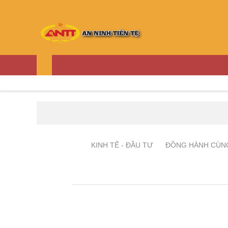
THỜI SỰ
TÀI CHÍNH - NGÂN HÀNG
P
Dòng sự kiện:
KINH TẾ - ĐẦU TƯ
ĐỒNG HÀNH CÙN
Chủ tịch CTCP Nhựa Đồ
09/09/2024 13:18:36
NP Holding quyết định thay tổng g