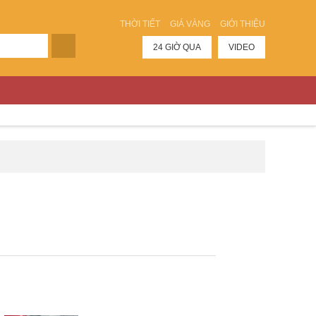
THỜI TIẾT
GIÁ VÀNG
GIỚI THIỆU
24 GIỜ QUA
VIDEO
4 GIỜ QUA
BẤT ĐỘNG SẢN
ĐƯỢC QUAN TÂM