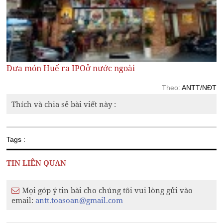
Đưa món Huế ra IPOở nước ngoài
Theo:
ANTT/NĐT
Thích và chia sẻ bài viết này :
Tags :
TIN LIÊN QUAN
Mọi góp ý tin bài cho chúng tôi vui lòng gửi vào
email:
antt.toasoan@gmail.com