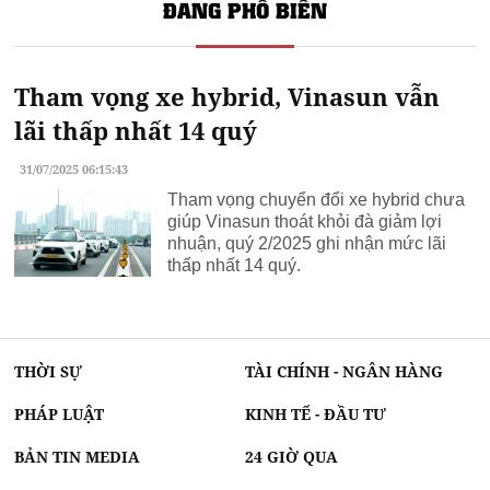
ĐANG PHỔ BIẾN
Tham vọng xe hybrid, Vinasun vẫn
lãi thấp nhất 14 quý
31/07/2025 06:15:43
Tham vọng chuyển đổi xe hybrid chưa
giúp Vinasun thoát khỏi đà giảm lợi
nhuận, quý 2/2025 ghi nhận mức lãi
thấp nhất 14 quý.
THỜI SỰ
TÀI CHÍNH - NGÂN HÀNG
PHÁP LUẬT
KINH TẾ - ĐẦU TƯ
BẢN TIN MEDIA
24 GIỜ QUA