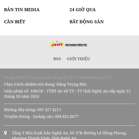
BẢN TIN MEDIA
24 GIỜ QUA
CẦN BIẾT
BẤT ĐỘNG SẢN
RSS
GIỚI THIỆU
Trang TTĐT tổng hợp của Công ty CP Truyền thông ANTT
Chịu trách nhiệm nội dung: Đặng Trọng Đức
Giấy phép số: 108/GP - TTĐT do Sở TT - TT tỉnh Nghệ An cấp ngày 15
tháng 10 năm 2024
Đường dây nóng: 091 327 4213
Truyền thông - Quảng cáo: 094 852 8677
Tầng 3 Nhà Xuất bản Nghệ An, Số 37B đường Lê Hồng Phong,
phường Thành Vinh, tỉnh Nghệ An