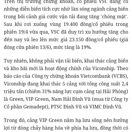
Trên thị trường chứng khoán, cổ phiếu VSC đang có
những diễn biến tích cực nhờ làn sóng ngành cảng biển
trong bối cảnh giá cước vận tải đang tăng 'chóng mặt'.
Sau khi rơi xuống vùng 19.400 đồng/cổ phiếu trong
phiên 19/4 vừa qua, VSC đã duy trì xu hướng tăng cho
đến nay và leo lên mức giá 23.150 đồng/cổ phiếu (giá
đóng cửa phiên 13/6), mức tăng là 19%.
Tuy nhiên, không phải vận tải biển, khai thác cảng biển
và kho bãi mới là hoạt động chính của Viconship. Theo
báo cáo của Công ty chứng khoán Vietcombank (VCBS),
Viconship đang khai thác 5 cảng với tổng công suất 2,4
triệu tấn (chiếm 31% năng lực cụm cảng tại Hải Phòng)
là Green, VIP Green, Nam Hải Đình Vũ (mua từ Công ty
Cổ phần Gemadept), PTSC Đình Vũ và VIMC Đình Vũ.
Trong đó, cảng VIP Green nằm hạ lưu sông nên hưởng
lợi từ dòng chảy hàng hóa về phía hạ lưu, đồng thời có