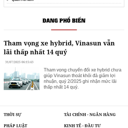
ĐANG PHỔ BIẾN
Tham vọng xe hybrid, Vinasun vẫn
lãi thấp nhất 14 quý
31/07/2025 06:15:43
Tham vọng chuyển đổi xe hybrid chưa
giúp Vinasun thoát khỏi đà giảm lợi
nhuận, quý 2/2025 ghi nhận mức lãi
thấp nhất 14 quý.
THỜI SỰ
TÀI CHÍNH - NGÂN HÀNG
PHÁP LUẬT
KINH TẾ - ĐẦU TƯ