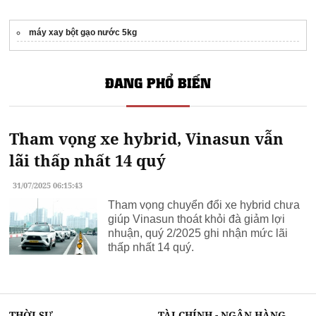
máy xay bột gạo nước 5kg
ĐANG PHỔ BIẾN
Tham vọng xe hybrid, Vinasun vẫn
lãi thấp nhất 14 quý
31/07/2025 06:15:43
Tham vọng chuyển đổi xe hybrid chưa
giúp Vinasun thoát khỏi đà giảm lợi
nhuận, quý 2/2025 ghi nhận mức lãi
thấp nhất 14 quý.
THỜI SỰ
TÀI CHÍNH - NGÂN HÀNG