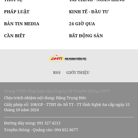
PHÁP LUẬT
KINH TẾ - ĐẦU TƯ
BẢN TIN MEDIA
24 GIỜ QUA
CẦN BIẾT
BẤT ĐỘNG SẢN
RSS
GIỚI THIỆU
Trang TTĐT tổng hợp của Công ty CP Truyền thông ANTT
Chịu trách nhiệm nội dung: Đặng Trọng Đức
Giấy phép số: 108/GP - TTĐT do Sở TT - TT tỉnh Nghệ An cấp ngày 15
tháng 10 năm 2024
Đường dây nóng: 091 327 4213
Truyền thông - Quảng cáo: 094 852 8677