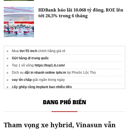
HDBank báo lãi 10.068 tỷ đồng, ROE lên
tới 26,5% trong 6 tháng
Mua
tivi 55 inch
chính hãng giá rẻ
Gửi hàng đi trung quốc
Top 1 võ vông
https://top1.it.com/
Dịch vụ
đặt in nhanh online tphcm
tại Phước Lộc Thọ
vay tín chấp
giải ngân trong ngày
cấy ghép răng implant bao nhiêu tiền
ĐANG PHỔ BIẾN
Tham vọng xe hybrid, Vinasun vẫn