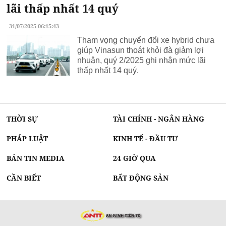
lãi thấp nhất 14 quý
31/07/2025 06:15:43
Tham vọng chuyển đổi xe hybrid chưa
giúp Vinasun thoát khỏi đà giảm lợi
nhuận, quý 2/2025 ghi nhận mức lãi
thấp nhất 14 quý.
THỜI SỰ
TÀI CHÍNH - NGÂN HÀNG
PHÁP LUẬT
KINH TẾ - ĐẦU TƯ
BẢN TIN MEDIA
24 GIỜ QUA
CẦN BIẾT
BẤT ĐỘNG SẢN