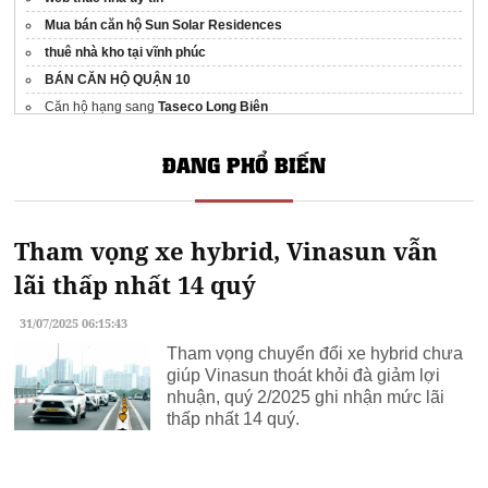
Mua bán căn hộ Sun Solar Residences
thuê nhà kho tại vĩnh phúc
BÁN CĂN HỘ QUẬN 10
Căn hộ hạng sang
Taseco Long Biên
dự án bất động sản Dubai
ĐANG PHỔ BIẾN
Dự án jade square
Mua bán nhà đất
bán đất dự án đà nẵng
Tham vọng xe hybrid, Vinasun vẫn
bcons newsky ql13
Parasol Premium
lãi thấp nhất 14 quý
So hong green river
31/07/2025 06:15:43
thuê căn hộ monarchy đà nẵng
Tham vọng chuyển đổi xe hybrid chưa
benhill
giúp Vinasun thoát khỏi đà giảm lợi
Đất nền Buôn Ma Thuột Đăk Lăk giá rẻ
nhuận, quý 2/2025 ghi nhận mức lãi
thấp nhất 14 quý.