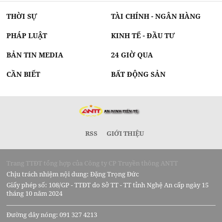
THỜI SỰ
TÀI CHÍNH - NGÂN HÀNG
PHÁP LUẬT
KINH TẾ - ĐẦU TƯ
BẢN TIN MEDIA
24 GIỜ QUA
CẦN BIẾT
BẤT ĐỘNG SẢN
RSS
GIỚI THIỆU
Trang TTĐT tổng hợp của Công ty CP Truyền thông ANTT
Chịu trách nhiệm nội dung: Đặng Trọng Đức
Giấy phép số: 108/GP - TTĐT do Sở TT - TT tỉnh Nghệ An cấp ngày 15
tháng 10 năm 2024
Đường dây nóng: 091 327 4213