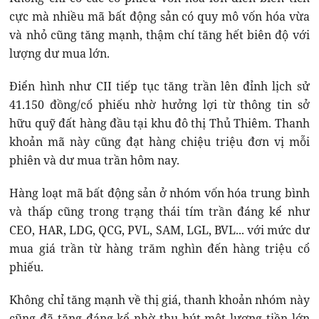
cực mà nhiều mã bất động sản có quy mô vốn hóa vừa
và nhỏ cũng tăng mạnh, thậm chí tăng hết biên độ với
lượng dư mua lớn.
Điển hình như CII tiếp tục tăng trần lên đỉnh lịch sử
41.150 đồng/cổ phiếu nhờ hưởng lợi từ thông tin sở
hữu quỹ đất hàng đầu tại khu đô thị Thủ Thiêm. Thanh
khoản mã này cũng đạt hàng chiệu triệu đơn vị mỗi
phiên và dư mua trần hôm nay.
Hàng loạt mã bất động sản ở nhóm vốn hóa trung bình
và thấp cũng trong trạng thái tím trần đáng kể như
CEO, HAR, LDG, QCG, PVL, SAM, LGL, BVL... với mức dư
mua giá trần từ hàng trăm nghìn đến hàng triệu cổ
phiếu.
Không chỉ tăng mạnh về thị giá, thanh khoản nhóm này
cũng đã tăng đáng kể nhờ thu hút một lượng tiền lớn