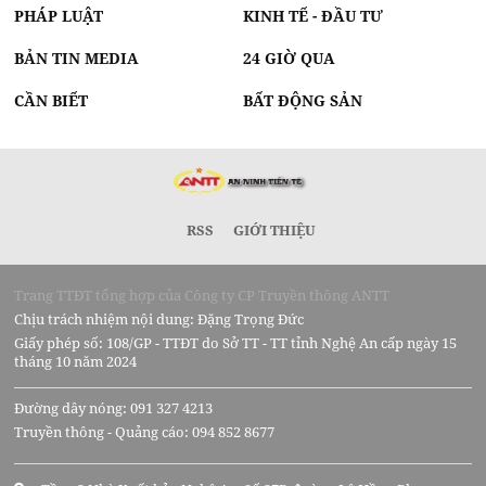
PHÁP LUẬT
KINH TẾ - ĐẦU TƯ
BẢN TIN MEDIA
24 GIỜ QUA
CẦN BIẾT
BẤT ĐỘNG SẢN
RSS
GIỚI THIỆU
Trang TTĐT tổng hợp của Công ty CP Truyền thông ANTT
Chịu trách nhiệm nội dung: Đặng Trọng Đức
Giấy phép số: 108/GP - TTĐT do Sở TT - TT tỉnh Nghệ An cấp ngày 15
tháng 10 năm 2024
Đường dây nóng: 091 327 4213
Truyền thông - Quảng cáo: 094 852 8677