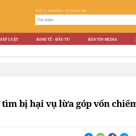
THỨ 5, 6/8/2026 - 03:54:01 AM
HÁP LUẬT
KINH TẾ - ĐẦU TƯ
BẢN TIN MEDIA
tìm bị hại vụ lừa góp vốn chiế