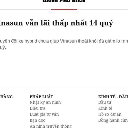
nasun vẫn lãi thấp nhất 14 quý
yển đổi xe hybrid chưa giúp Vinasun thoát khỏi đà giảm lợi nh
uý.
N HÀNG
PHÁP LUẬT
KINH TẾ - ĐẦ
Nhật ký an ninh
Đầu tư
Điều tra
Kinh tế
Luật gia tư vấn
Hồ sơ dự án
Bạn đọc
Đồng hành cùn
An ninh truyền thông