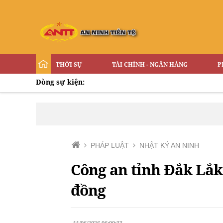
THỜI SỰ
TÀI CHÍNH - NGÂN HÀNG
P
Dòng sự kiện:
PHÁP LUẬT
NHẬT KÝ AN NINH
Công an tỉnh Đắk Lắk 
đồng
11/06/2026 06:00:33