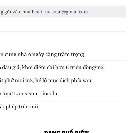
ng gửi vào email:
antt.toasoan@gmail.com
n cung nhà ở ngày càng trầm trọng
 đấu giá, khởi điểm chỉ hơn 6 triệu đồng/m2
át phở mỗi m2, hé lộ mục đích phía sau
n ‘ma’ Lancaster Lincoln
ái phép trên núi
ĐANG PHỔ BIẾN