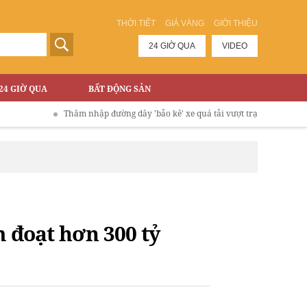
THỜI TIẾT
GIÁ VÀNG
GIỚI THIỆU
24 GIỜ QUA
VIDEO
24 GIỜ QUA
BẤT ĐỘNG SẢN
Thâm nhập đường dây 'bảo kê' xe quá tải vượt trạm phí Cao tốc Hà N
m đoạt hơn 300 tỷ