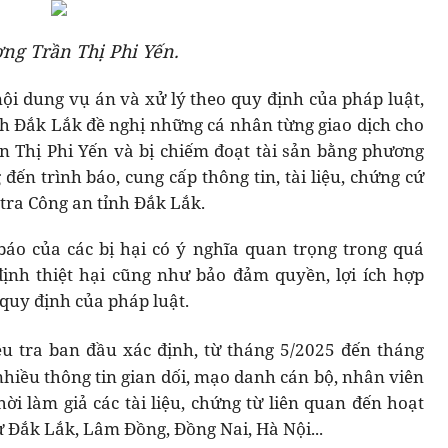
ợng Trần Thị Phi Yến.
nội dung vụ án và xử lý theo quy định của pháp luật,
nh Đắk Lắk đề nghị những cá nhân từng giao dịch cho
n Thị Phi Yến và bị chiếm đoạt tài sản bằng phương
ến trình báo, cung cấp thông tin, tài liệu, chứng cứ
tra Công an tỉnh Đắk Lắk.
 báo của các bị hại có ý nghĩa quan trọng trong quá
định thiệt hại cũng như bảo đảm quyền, lợi ích hợp
quy định của pháp luật.
ều tra ban đầu xác định, từ tháng 5/2025 đến tháng
hiều thông tin gian dối, mạo danh cán bộ, nhân viên
hời làm giả các tài liệu, chứng từ liên quan đến hoạt
ư Đắk Lắk, Lâm Đồng, Đồng Nai, Hà Nội...