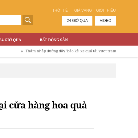
THỜI TIẾT
GIÁ VÀNG
GIỚI THIỆU
24 GIỜ QUA
VIDEO
24 GIỜ QUA
BẤT ĐỘNG SẢN
Thâm nhập đường dây 'bảo kê' xe quá tải vượt trạm phí Cao tốc Hà Nội 
ại cửa hàng hoa quả