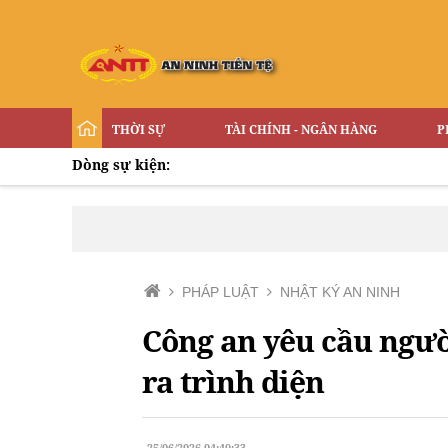
THỜI SỰ
TÀI CHÍNH - NGÂN HÀNG
P
Dòng sự kiện:
PHÁP LUẬT
NHẬT KÝ AN NINH
Công an yêu cầu ngườ
ra trình diện
25/06/2026 04:49:33