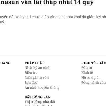
nasun vẫn lãi thấp nhất 14 quý
yển đổi xe hybrid chưa giúp Vinasun thoát khỏi đà giảm lợi nh
uý.
N HÀNG
PHÁP LUẬT
KINH TẾ - ĐẦ
Nhật ký an ninh
Đầu tư
Điều tra
Kinh tế
Luật gia tư vấn
Hồ sơ dự án
Bạn đọc
Đồng hành cùn
An ninh truyền thông
BẤT ĐỘNG SẢN
Thị trường nhà đất