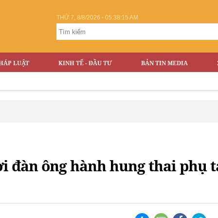
THỨ 7, 8/8/2026 - 05:38:15 AM
HÁP LUẬT
KINH TẾ - ĐẦU TƯ
BẢN TIN MEDIA
i đàn ông hành hung thai phụ t