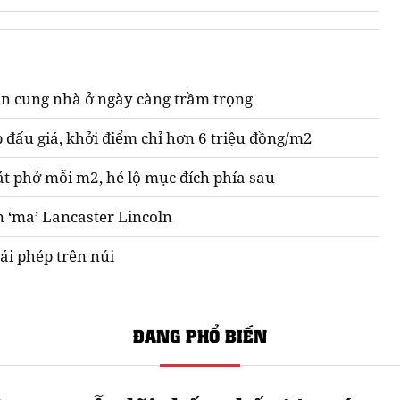
n cung nhà ở ngày càng trầm trọng
 đấu giá, khởi điểm chỉ hơn 6 triệu đồng/m2
át phở mỗi m2, hé lộ mục đích phía sau
n ‘ma’ Lancaster Lincoln
ái phép trên núi
ĐANG PHỔ BIẾN