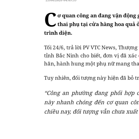
C
ơ quan công an đang vận động 
thai phụ tại cửa hàng hoa quả
trình diện.
Tối 24/6, trả lời PV VTC News, Thượn
tỉnh Bắc Ninh cho biết, đơn vị đã xá
hãn, hành hung một phụ nữ mang thai 
Tuy nhiên, đối tượng này hiện đã bỏ t
“Công an phường đang phối hợp c
này nhanh chóng đến cơ quan công
chiều nay, đối tượng vẫn chưa xuất 