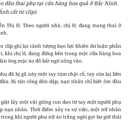
o đầu thai phụ tại cửa hàng hoa quả ở Bắc Ninh.
Ảnh cắt từ clip).
ễn Thị H. Theo người nhà, chị H. đang mang thai ở
inh.
n clip ghi lại cảnh tượng bạo lực khiến dư luận phẫn
t, khi chị H. đang đứng bên trong một cửa hàng hoa
đàn ông mặc áo đỏ bất ngờ xông vào.
hụ đã bị gã này một tay túm chặt cổ, tay còn lại liên
đầu. Bị tấn công dồn dập, nạn nhân chỉ biết ôm đầu
giật lấy một vật giống con dao từ tay một người phụ
ếp nạn nhân. Thời điểm xảy ra sự việc, một nữ nhân
trong khi người phụ nữ áo trắng ngồi gọt bơ giữ thái