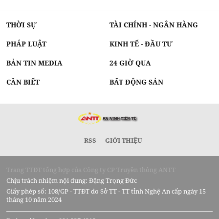
THỜI SỰ
TÀI CHÍNH - NGÂN HÀNG
PHÁP LUẬT
KINH TẾ - ĐẦU TƯ
BẢN TIN MEDIA
24 GIỜ QUA
CẦN BIẾT
BẤT ĐỘNG SẢN
RSS
GIỚI THIỆU
Trang TTĐT tổng hợp của Công ty CP Truyền thông ANTT
Chịu trách nhiệm nội dung: Đặng Trọng Đức
Giấy phép số: 108/GP - TTĐT do Sở TT - TT tỉnh Nghệ An cấp ngày 15
tháng 10 năm 2024