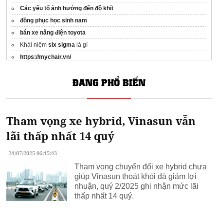
Các yếu tố ảnh hưởng đến độ khít
đồng phục học sinh nam
bán xe nâng điện toyota
Khái niệm
six sigma
là gì
https://mychair.vn/
ĐANG PHỔ BIẾN
Tham vọng xe hybrid, Vinasun vẫn
lãi thấp nhất 14 quý
31/07/2025 06:15:43
Tham vọng chuyển đổi xe hybrid chưa
giúp Vinasun thoát khỏi đà giảm lợi
nhuận, quý 2/2025 ghi nhận mức lãi
thấp nhất 14 quý.