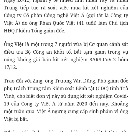
Ngày 20/12, ngành y tế nhiều tỉnh miền Tây và miền
Trung tiếp tục rà soát việc mua kit xét nghiệm của
Công ty Cổ phần Công nghệ Việt Á (gọi tắt là Công ty
Việt Á) do ông Phan Quốc Việt (41 tuổi) làm Chủ tịch
HĐQT kiêm Tổng giám đốc.
Ông Việt là một trong 7 người vừa bị Cơ quan cảnh sát
điều tra Bộ Công an khởi tố, bắt tạm giam trong vụ
nâng khống giá bán kit xét nghiệm SARS-CoV-2 hôm
17/12.
Trao đổi với Zing, ông Trương Văn Dũng, Phó giám đốc
phụ trách Trung tâm Kiểm soát Bệnh tật (CDC) tỉnh Trà
Vinh, cho biết đơn vị này sử dụng kit xét nghiệm Covid-
19 của Công ty Việt Á từ năm 2020 đến nay. Khoảng
một tuần qua, Việt Á ngưng cung cấp sinh phẩm vì ông
Việt bị bắt.