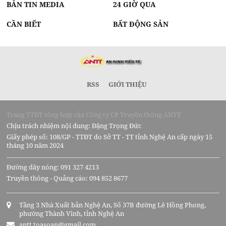
BẢN TIN MEDIA
24 GIỜ QUA
CẦN BIẾT
BẤT ĐỘNG SẢN
RSS
GIỚI THIỆU
Trang TTĐT tổng hợp của Công ty CP Truyền thông ANTT
Chịu trách nhiệm nội dung: Đặng Trọng Đức
Giấy phép số: 108/GP - TTĐT do Sở TT - TT tỉnh Nghệ An cấp ngày 15
tháng 10 năm 2024
Đường dây nóng: 091 327 4213
Truyền thông - Quảng cáo: 094 852 8677
Tầng 3 Nhà Xuất bản Nghệ An, Số 37B đường Lê Hồng Phong,
phường Thành Vinh, tỉnh Nghệ An
antt.toasoan@gmail.com