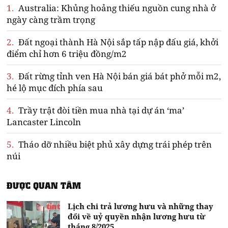
1.
Australia: Khủng hoảng thiếu nguồn cung nhà ở
ngày càng trầm trọng
2.
Đất ngoại thành Hà Nội sắp tấp nập đấu giá, khởi
điểm chỉ hơn 6 triệu đồng/m2
3.
Đất rừng tỉnh ven Hà Nội bán giá bát phở mỗi m2,
hé lộ mục đích phía sau
4.
Trầy trật đòi tiền mua nhà tại dự án ‘ma’
Lancaster Lincoln
5.
Tháo dỡ nhiều biệt phủ xây dựng trái phép trên
núi
ĐƯỢC QUAN TÂM
Lịch chi trả lương hưu và những thay
đổi về uỷ quyền nhận lương hưu từ
tháng 8/2025