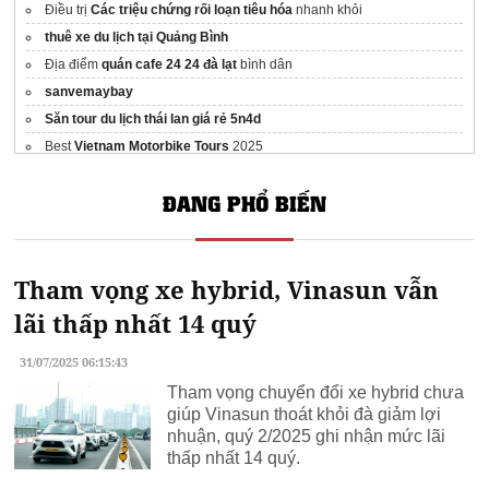
Điều trị
Các triệu chứng rối loạn tiêu hóa
nhanh khỏi
thuê xe du lịch tại Quảng Bình
Địa điểm
quán cafe 24 24 đà lạt
bình dân
sanvemaybay
Săn tour du lịch thái lan giá rẻ 5n4d
Best
Vietnam Motorbike Tours
2025
Tin
Sở hữu kỳ nghỉ ALMA
ĐANG PHỔ BIẾN
Tham vọng xe hybrid, Vinasun vẫn
lãi thấp nhất 14 quý
31/07/2025 06:15:43
Tham vọng chuyển đổi xe hybrid chưa
giúp Vinasun thoát khỏi đà giảm lợi
nhuận, quý 2/2025 ghi nhận mức lãi
thấp nhất 14 quý.