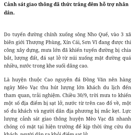
Cảnh sát giao thông đã thức trắng đêm hỗ trợ nhân
dân.
Do tuyến đường chính xuống sông Nho Quế, vào 3 xã
biên giới Thượng Phùng, Xín Cái, Sơn Vĩ đang được thi
công xây dựng, mưa lớn đã khiến tuyến đường bị chia
bắt, lượng đất, đá sạt lở từ núi xuống mặt đường quá
nhiều, nước trong khe suối dâng cao.
Là huyện thuộc Cao nguyên đá Đồng Văn nên hàng
ngày Mèo Vạc thu hút lượng lớn khách du lịch đến
tham quan, trải nghiệm. Chiều 30/9, trời mưa to khiến
một số địa điểm bị sạt lở, nước từ trên cao đổ về, một
số du khách và người dân địa phương bị mắc kẹt. Lực
lượng cảnh sát giao thông huyện Mèo Vạc đã nhanh
chóng có mặt tại hiện trường để kịp thời ứng cứu du
khách, người dân ra khỏi điểm sạt lở.