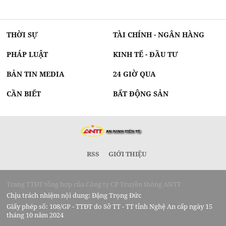
THỜI SỰ
TÀI CHÍNH - NGÂN HÀNG
PHÁP LUẬT
KINH TẾ - ĐẦU TƯ
BẢN TIN MEDIA
24 GIỜ QUA
CẦN BIẾT
BẤT ĐỘNG SẢN
RSS
GIỚI THIỆU
Trang TTĐT tổng hợp của Công ty CP Truyền thông ANTT
Chịu trách nhiệm nội dung: Đặng Trọng Đức
Giấy phép số: 108/GP - TTĐT do Sở TT - TT tỉnh Nghệ An cấp ngày 15
tháng 10 năm 2024