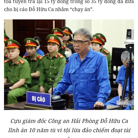
tòa tuyên trả lại 15 tỷ đồng trong số 35 tỷ đồng đã đưa
cho bị cáo Đỗ Hữu Ca nhằm “chạy án”.
Cựu giám đốc Công an Hải Phòng Đỗ Hữu Ca
lĩnh án 10 năm tù vì tội lừa đảo chiểm đoạt tài