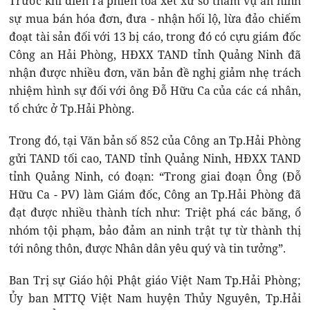
Trước khi diễn ra phiên tòa xét xử sơ thẩm vụ án hình
sự mua bán hóa đơn, đưa - nhận hối lộ, lừa đảo chiếm
đoạt tài sản đối với 13 bị cáo, trong đó có cựu giám đốc
Công an Hải Phòng, HĐXX TAND tỉnh Quảng Ninh đã
nhận được nhiều đơn, văn bản đề nghị giảm nhẹ trách
nhiệm hình sự đối với ông Đỗ Hữu Ca của các cá nhân,
tổ chức ở Tp.Hải Phòng.
Trong đó, tại Văn bản số 852 của Công an Tp.Hải Phòng
gửi TAND tối cao, TAND tỉnh Quảng Ninh, HĐXX TAND
tỉnh Quảng Ninh, có đoạn: “Trong giai đoạn Ông (Đỗ
Hữu Ca - PV) làm Giám đốc, Công an Tp.Hải Phòng đã
đạt được nhiều thành tích như: Triệt phá các băng, ổ
nhóm tội phạm, bảo đảm an ninh trật tự từ thành thị
tới nông thôn, được Nhân dân yêu quý và tin tưởng”.
Ban Trị sự Giáo hội Phật giáo Việt Nam Tp.Hải Phòng;
Ủy ban MTTQ Việt Nam huyện Thủy Nguyên, Tp.Hải