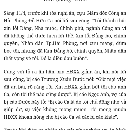
Sáng 11/4, trước khi tòa nghị án, cựu Giám đốc Công an
Hải Phòng Đỗ Hữu Ca nói lời sau cùng: “Tôi thành thật
xin lỗi Đảng, Nhà nước, Chính phủ, ngành Công an vì
đã không thể thực hiện lời thề. Xin lỗi Đảng bộ, chính
quyền, Nhân dân Tp.Hải Phòng, nơi cưu mang, đùm
bọc tôi, nhưng đã làm Đảng bộ, chính quyền, Nhân dân
thất vọng về tôi. Đó là điều đau buồn”.
Cùng với tỏ ra ân hận, xin HĐXX giảm án, khi nói lời
sau cùng, bị cáo Trương Xuân Đước nói: “Giờ mọi việc
đã an bài, rõ ràng rồi. Xin HĐXX giảm bớt tội cho anh
Ca, còn tôi thế nào cũng được”. Bị cáo Ngọc Anh, vợ của
bị cáo Đước bày tỏ: “Bị cáo Ca là do tôi chủ động nhờ vả
giúp đỡ, sự việc không mong muốn. Tôi mong muốn
HĐXX khoan hồng cho bị cáo Ca và các bị cáo khác”.