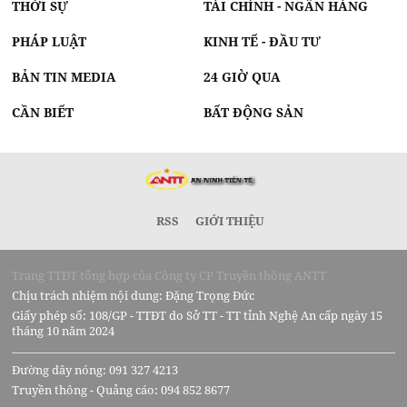
THỜI SỰ
TÀI CHÍNH - NGÂN HÀNG
PHÁP LUẬT
KINH TẾ - ĐẦU TƯ
BẢN TIN MEDIA
24 GIỜ QUA
CẦN BIẾT
BẤT ĐỘNG SẢN
RSS
GIỚI THIỆU
Trang TTĐT tổng hợp của Công ty CP Truyền thông ANTT
Chịu trách nhiệm nội dung: Đặng Trọng Đức
Giấy phép số: 108/GP - TTĐT do Sở TT - TT tỉnh Nghệ An cấp ngày 15
tháng 10 năm 2024
Đường dây nóng: 091 327 4213
Truyền thông - Quảng cáo: 094 852 8677