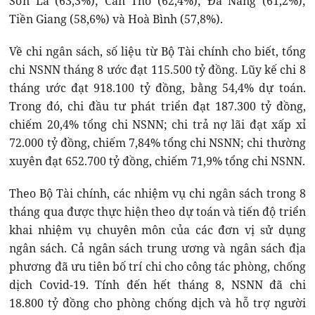
Sơn La (63,3%); Cần Thơ (62,4%); Đà Nẵng (61,2%);
Tiền Giang (58,6%) và Hoà Bình (57,8%).
Về chi ngân sách, số liệu từ Bộ Tài chính cho biết, tổng
chi NSNN tháng 8 ước đạt 115.500 tỷ đồng. Lũy kế chi 8
tháng ước đạt 918.100 tỷ đồng, bằng 54,4% dự toán.
Trong đó, chi đầu tư phát triển đạt 187.300 tỷ đồng,
chiếm 20,4% tổng chi NSNN; chi trả nợ lãi đạt xấp xỉ
72.000 tỷ đồng, chiếm 7,84% tổng chi NSNN; chi thường
xuyên đạt 652.700 tỷ đồng, chiếm 71,9% tổng chi NSNN.
Theo Bộ Tài chính, các nhiệm vụ chi ngân sách trong 8
tháng qua được thực hiện theo dự toán và tiến độ triển
khai nhiệm vụ chuyên môn của các đơn vị sử dụng
ngân sách. Cả ngân sách trung ương và ngân sách địa
phương đã ưu tiên bố trí chi cho công tác phòng, chống
dịch Covid-19. Tính đến hết tháng 8, NSNN đã chi
18.800 tỷ đồng cho phòng chống dịch và hỗ trợ người