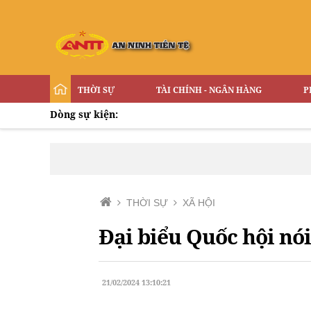
THỜI SỰ
TÀI CHÍNH - NGÂN HÀNG
P
Dòng sự kiện:
THỜI SỰ
XÃ HỘI
Đại biểu Quốc hội nói
21/02/2024 13:10:21