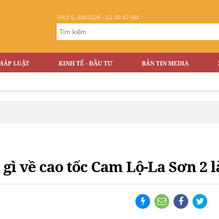
THỨ 5, 6/8/2026 - 01:36:48 AM
HÁP LUẬT
KINH TẾ - ĐẦU TƯ
BẢN TIN MEDIA
V
 gì về cao tốc Cam Lộ-La Sơn 2 