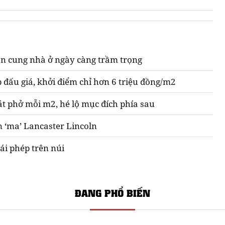
n cung nhà ở ngày càng trầm trọng
 đấu giá, khởi điểm chỉ hơn 6 triệu đồng/m2
át phở mỗi m2, hé lộ mục đích phía sau
n ‘ma’ Lancaster Lincoln
ái phép trên núi
ĐANG PHỔ BIẾN