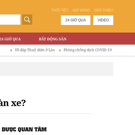
THỜI TIẾT
GIÁ VÀNG
GIỚI THIỆU
24 GIỜ QUA
VIDEO
24 GIỜ QUA
BẤT ĐỘNG SẢN
ỡ đập Thuỷ điện ở Lào
Phòng chống dịch COVID-19
làn xe?
ĐƯỢC QUAN TÂM