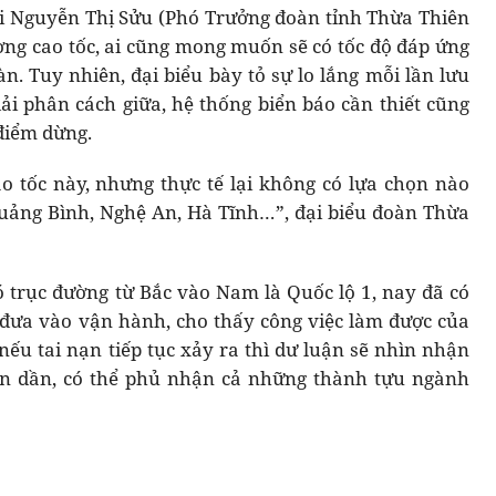
i Nguyễn Thị Sửu (Phó Trưởng đoàn tỉnh Thừa Thiên
ờng cao tốc, ai cũng mong muốn sẽ có tốc độ đáp ứng
n. Tuy nhiên, đại biểu bày tỏ sự lo lắng mỗi lần lưu
dải phân cách giữa, hệ thống biển báo cần thiết cũng
 điểm dừng.
ao tốc này, nhưng thực tế lại không có lựa chọn nào
Quảng Bình, Nghệ An, Hà Tĩnh…”, đại biểu đoàn Thừa
có trục đường từ Bắc vào Nam là Quốc lộ 1, nay đã có
đưa vào vận hành, cho thấy công việc làm được của
nếu tai nạn tiếp tục xảy ra thì dư luận sẽ nhìn nhận
lớn dần, có thể phủ nhận cả những thành tựu ngành