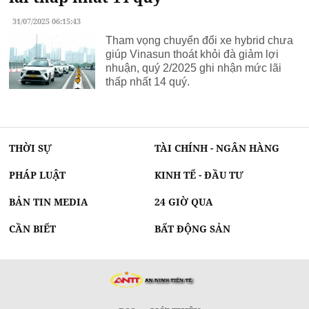
31/07/2025 06:15:43
Tham vọng chuyển đổi xe hybrid chưa
giúp Vinasun thoát khỏi đà giảm lợi
nhuận, quý 2/2025 ghi nhận mức lãi
thấp nhất 14 quý.
THỜI SỰ
TÀI CHÍNH - NGÂN HÀNG
PHÁP LUẬT
KINH TẾ - ĐẦU TƯ
BẢN TIN MEDIA
24 GIỜ QUA
CẦN BIẾT
BẤT ĐỘNG SẢN