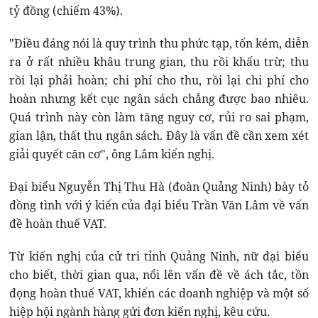
tỷ đồng (chiếm 43%).
"Điều đáng nói là quy trình thu phức tạp, tốn kém, diễn
ra ở rất nhiều khâu trung gian, thu rồi khấu trừ; thu
rồi lại phải hoàn; chi phí cho thu, rồi lại chi phí cho
hoàn nhưng kết cục ngân sách chẳng được bao nhiêu.
Quá trình này còn làm tăng nguy cơ, rủi ro sai phạm,
gian lận, thất thu ngân sách. Đây là vấn đề cần xem xét
giải quyết căn cơ", ông Lâm kiến nghị.
Đại biểu Nguyễn Thị Thu Hà (đoàn Quảng Ninh) bày tỏ
đồng tình với ý kiến của đại biểu Trần Văn Lâm về vấn
đề hoàn thuế VAT.
Từ kiến nghị của cử tri tỉnh Quảng Ninh, nữ đại biểu
cho biết, thời gian qua, nổi lên vấn đề về ách tắc, tồn
đọng hoàn thuế VAT, khiến các doanh nghiệp và một số
hiệp hội ngành hàng gửi đơn kiến nghị, kêu cứu.