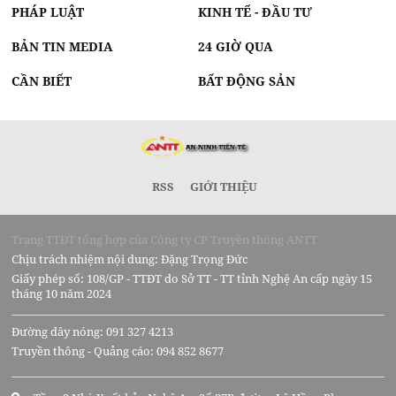
PHÁP LUẬT
KINH TẾ - ĐẦU TƯ
BẢN TIN MEDIA
24 GIỜ QUA
CẦN BIẾT
BẤT ĐỘNG SẢN
RSS
GIỚI THIỆU
Trang TTĐT tổng hợp của Công ty CP Truyền thông ANTT
Chịu trách nhiệm nội dung: Đặng Trọng Đức
Giấy phép số: 108/GP - TTĐT do Sở TT - TT tỉnh Nghệ An cấp ngày 15
tháng 10 năm 2024
Đường dây nóng: 091 327 4213
Truyền thông - Quảng cáo: 094 852 8677