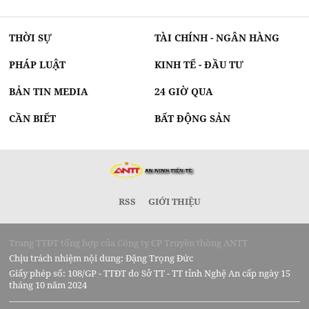
THỜI SỰ
TÀI CHÍNH - NGÂN HÀNG
PHÁP LUẬT
KINH TẾ - ĐẦU TƯ
BẢN TIN MEDIA
24 GIỜ QUA
CẦN BIẾT
BẤT ĐỘNG SẢN
RSS
GIỚI THIỆU
Trang TTĐT tổng hợp của Công ty CP Truyền thông ANTT
Chịu trách nhiệm nội dung: Đặng Trọng Đức
Giấy phép số: 108/GP - TTĐT do Sở TT - TT tỉnh Nghệ An cấp ngày 15
tháng 10 năm 2024