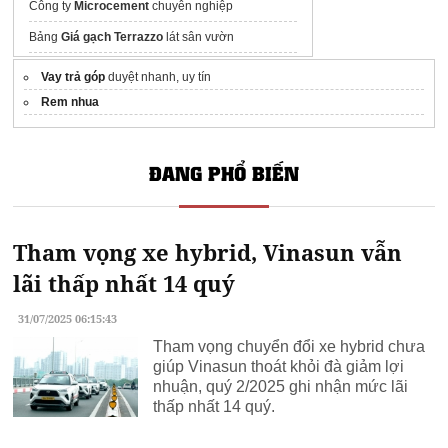
Công ty
Microcement
chuyên nghiệp
Bảng
Giá gạch Terrazzo
lát sân vườn
Nắp ganivo GOAT
bền đẹp, chịu lực
Vay trả góp
duyệt nhanh, uy tín
Rem nhua
ĐANG PHỔ BIẾN
Tham vọng xe hybrid, Vinasun vẫn
lãi thấp nhất 14 quý
31/07/2025 06:15:43
Tham vọng chuyển đổi xe hybrid chưa
giúp Vinasun thoát khỏi đà giảm lợi
nhuận, quý 2/2025 ghi nhận mức lãi
thấp nhất 14 quý.