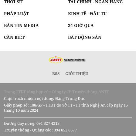
THỜI SỰ
TÀI CHÍNH - NGÂN HÀNG
PHÁP LUẬT
KINH TẾ - ĐẦU TƯ
BẢN TIN MEDIA
24 GIỜ QUA
CẦN BIẾT
BẤT ĐỘNG SẢN
RSS
GIỚI THIỆU
Trang TTĐT tổng hợp của Công ty CP Truyền thông ANTT
Chịu trách nhiệm nội dung: Đặng Trọng Đức
Giấy phép số: 108/GP - TTĐT do Sở TT - TT tỉnh Nghệ An cấp ngày 15
tháng 10 năm 2024
Đường dây nóng: 091 327 4213
Truyền thông - Quảng cáo: 094 852 8677