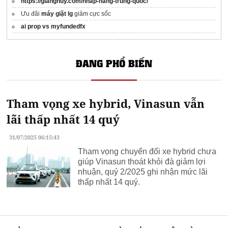
https://gianghuy.com/nhap-hang-trung-quoc/
Ưu đãi
máy giặt lg
giảm cực sốc
ai prop vs myfundedfx
ĐANG PHỔ BIẾN
Tham vọng xe hybrid, Vinasun vẫn
lãi thấp nhất 14 quý
31/07/2025 06:15:43
Tham vọng chuyển đổi xe hybrid chưa
giúp Vinasun thoát khỏi đà giảm lợi
nhuận, quý 2/2025 ghi nhận mức lãi
thấp nhất 14 quý.